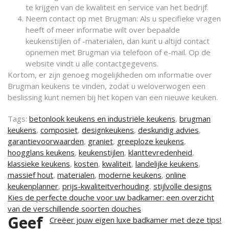
te krijgen van de kwaliteit en service van het bedrijf.
Neem contact op met Brugman: Als u specifieke vragen
heeft of meer informatie wilt over bepaalde
keukenstijlen of -materialen, dan kunt u altijd contact
opnemen met Brugman via telefoon of e-mail. Op de
website vindt u alle contactgegevens.
Kortom, er zijn genoeg mogelijkheden om informatie over
Brugman keukens te vinden, zodat u weloverwogen een
beslissing kunt nemen bij het kopen van een nieuwe keuken.
Tags:
betonlook keukens en industriële keukens
,
brugman
keukens
,
composiet
,
designkeukens
,
deskundig advies
,
garantievoorwaarden
,
graniet
,
greeploze keukens
,
hoogglans keukens
,
keukenstijlen
,
klanttevredenheid
,
klassieke keukens
,
kosten
,
kwaliteit
,
landelijke keukens
,
massief hout
,
materialen
,
moderne keukens
,
online
keukenplanner
,
prijs-kwaliteitverhouding
,
stijlvolle designs
Berichtnavigatie
Kies de perfecte douche voor uw badkamer: een overzicht
van de verschillende soorten douches
Geef
Creëer jouw eigen luxe badkamer met deze tips!