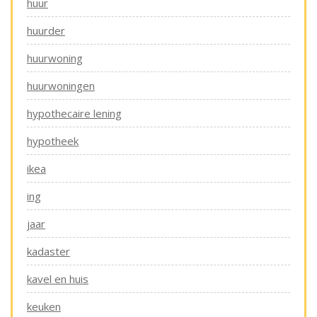
huur
huurder
huurwoning
huurwoningen
hypothecaire lening
hypotheek
ikea
ing
jaar
kadaster
kavel en huis
keuken