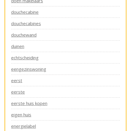
doen makelaars
douchecabine
douchecabines
douchewand
duinen
echtscheiding
eengezinswoning
eerst
eerste
eerste huis kopen
eigen huis
energielabel