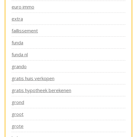
euro immo
extra
faillissement
funda
funda nl
grando
gratis huis verkopen
gratis hypotheek berekenen
grond
groot
grote