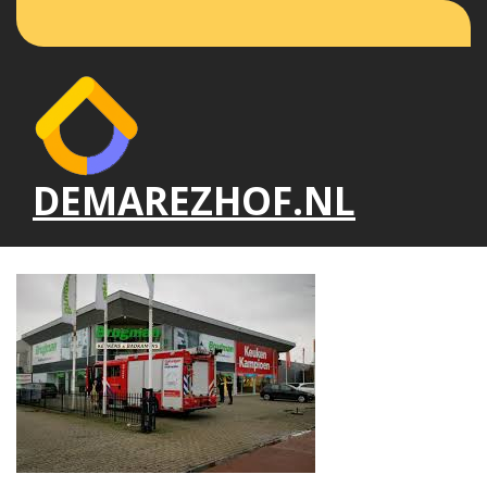
Naar
de
inhoud
gaan
DEMAREZHOF.NL