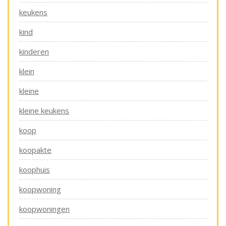
keukens
kind
kinderen
klein
kleine
kleine keukens
koop
koopakte
koophuis
koopwoning
koopwoningen