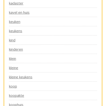
kadaster
kavel en huis
keuken
keukens
kind
kinderen
klein
kleine
kleine keukens
koop
koopakte
koophuis