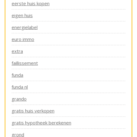
eerste huis kopen
eigen huis
energielabel
euro immo
extra
faillissement
funda
funda nl
grando
gratis huis verkopen
gratis hypotheek berekenen
grond