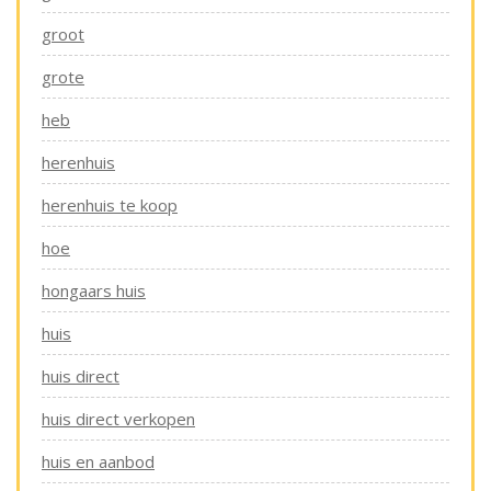
groot
grote
heb
herenhuis
herenhuis te koop
hoe
hongaars huis
huis
huis direct
huis direct verkopen
huis en aanbod