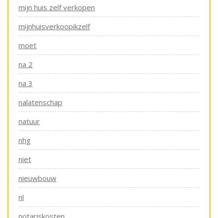
mijn huis zelf verkopen
mijnhuisverkoopikzelf
moet
na 2
na 3
nalatenschap
natuur
nhg
niet
nieuwbouw
nl
notariskosten