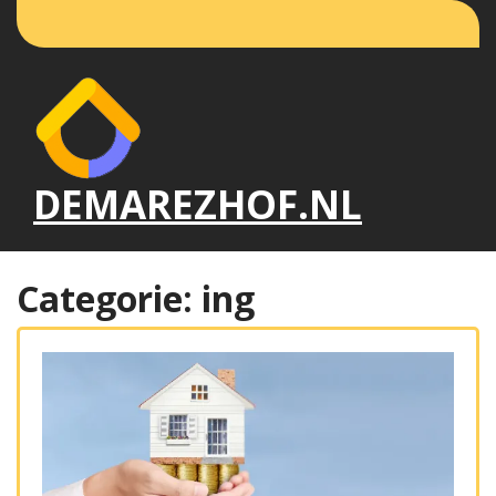
Naar
de
inhoud
gaan
DEMAREZHOF.NL
Categorie:
ing