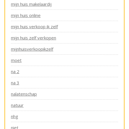
mijn huis makelaardij
mijn huis online
mijn huis verkoop ik zelf
mijn huis zelf verkopen
mijnhuisverkoopikzelf
moet
na 2
na 3
nalatenschap
natuur
nhg
niet