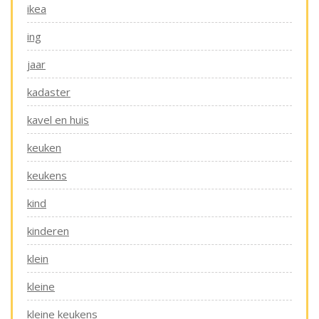
ikea
ing
jaar
kadaster
kavel en huis
keuken
keukens
kind
kinderen
klein
kleine
kleine keukens