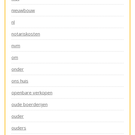
nieuwbouw
nl
notariskosten
nvm
om
onder
ons huis
openbare verkopen
oude boerderijen
ouder
ouders