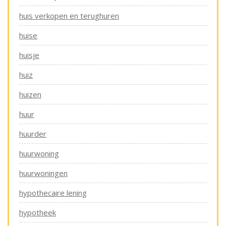
huis verkopen en terughuren
huise
huisje
huiz
huizen
huur
huurder
huurwoning
huurwoningen
hypothecaire lening
hypotheek