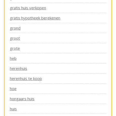
gratis huis verkopen
gratis hypotheek berekenen
grond
groot
grote
heb
herenhuis
herenhuis te koop
hoe
hongaars huis
huis