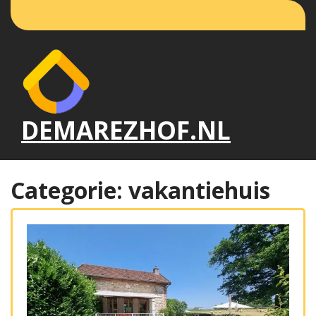
Naar
de
inhoud
gaan
DEMAREZHOF.NL
Categorie:
vakantiehuis