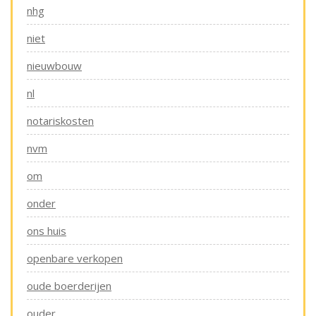
nhg
niet
nieuwbouw
nl
notariskosten
nvm
om
onder
ons huis
openbare verkopen
oude boerderijen
ouder