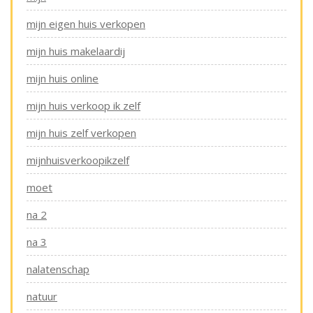
mijn eigen huis verkopen
mijn huis makelaardij
mijn huis online
mijn huis verkoop ik zelf
mijn huis zelf verkopen
mijnhuisverkoopikzelf
moet
na 2
na 3
nalatenschap
natuur