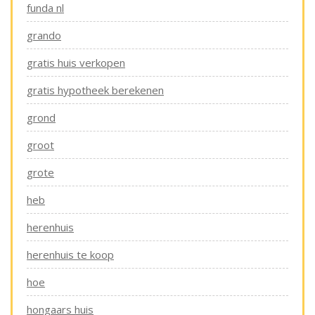
funda nl
grando
gratis huis verkopen
gratis hypotheek berekenen
grond
groot
grote
heb
herenhuis
herenhuis te koop
hoe
hongaars huis