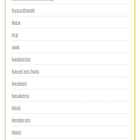
hypotheek
ikea
ing
jaar
kadaster
kavel en huis
keuken
keukens
kind
kinderen
klein