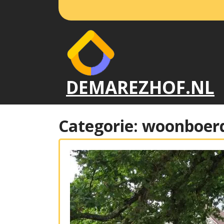
Naar
de
inhoud
gaan
DEMAREZHOF.NL
Categorie:
woonboerd