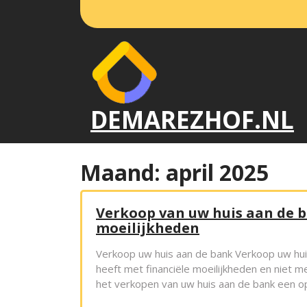
Naar
de
inhoud
gaan
DEMAREZHOF.NL
Maand:
april 2025
Verkoop van uw huis aan de ba
moeilijkheden
Verkoop uw huis aan de bank Verkoop uw huis 
heeft met financiële moeilijkheden en niet 
het verkopen van uw huis aan de bank een o