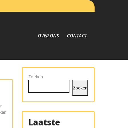
OVER ONS
CONTACT
Zoeken
Zoeken
en
 kan
Laatste