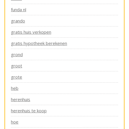
funda nl
grando
gratis huis verkopen
gratis hypotheek berekenen
grond
groot
grote
heb
herenhuis
herenhuis te koop
hoe