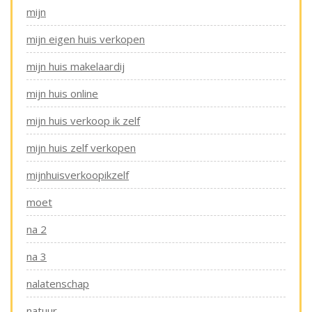
mijn
mijn eigen huis verkopen
mijn huis makelaardij
mijn huis online
mijn huis verkoop ik zelf
mijn huis zelf verkopen
mijnhuisverkoopikzelf
moet
na 2
na 3
nalatenschap
natuur