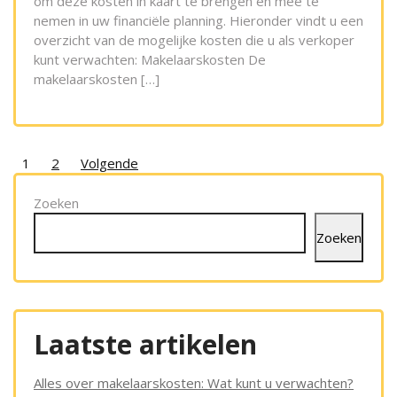
om deze kosten in kaart te brengen en mee te
nemen in uw financiële planning. Hieronder vindt u een
overzicht van de mogelijke kosten die u als verkoper
kunt verwachten: Makelaarskosten De
makelaarskosten […]
Posts
1
2
Volgende
pagination
Zoeken
Zoeken
Laatste artikelen
Alles over makelaarskosten: Wat kunt u verwachten?