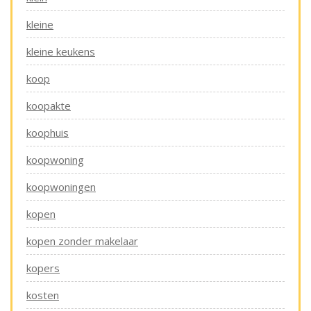
kleine
kleine keukens
koop
koopakte
koophuis
koopwoning
koopwoningen
kopen
kopen zonder makelaar
kopers
kosten