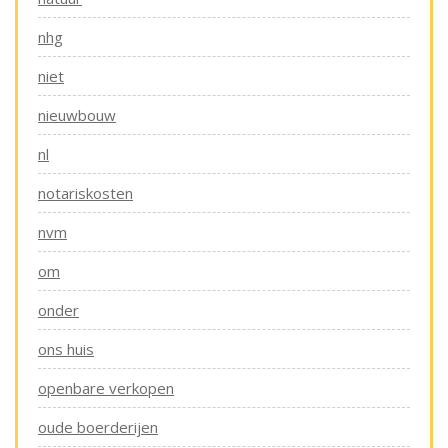
nhg
niet
nieuwbouw
nl
notariskosten
nvm
om
onder
ons huis
openbare verkopen
oude boerderijen