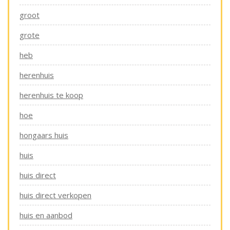
groot
grote
heb
herenhuis
herenhuis te koop
hoe
hongaars huis
huis
huis direct
huis direct verkopen
huis en aanbod