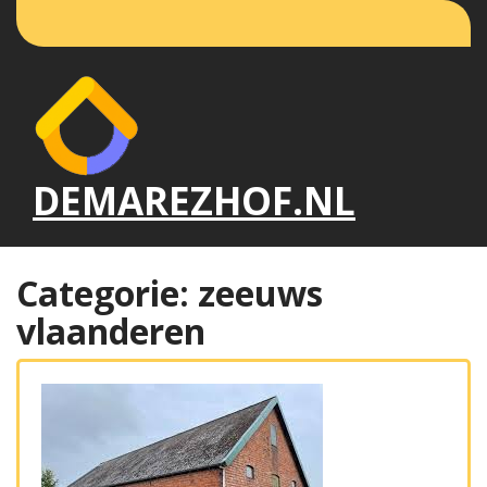
Naar
de
inhoud
gaan
DEMAREZHOF.NL
Categorie:
zeeuws
vlaanderen