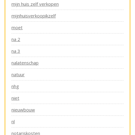
mijn huis zelf verkopen
mijnhuisverkoopikzelf
moet
na 2
na 3
nalatenschap
natuur
nhg
niet
nieuwbouw
nl
notariskosten