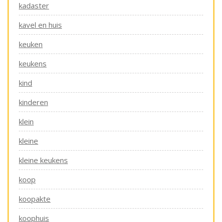
kadaster
kavel en huis
keuken
keukens
kind
kinderen
klein
kleine
kleine keukens
koop
koopakte
koophuis