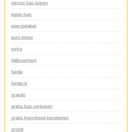
eerste huis kopen
eigen huis
energielabel
euro immo
extra
faillissement
funda
funda nl
grando
gratis huis verkopen
gratis hypotheek berekenen
grond