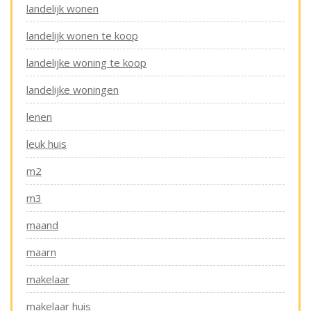
landelijk wonen
landelijk wonen te koop
landelijke woning te koop
landelijke woningen
lenen
leuk huis
m2
m3
maand
maarn
makelaar
makelaar huis