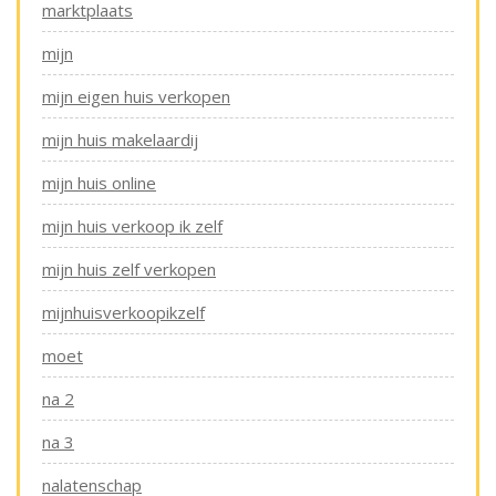
marktplaats
mijn
mijn eigen huis verkopen
mijn huis makelaardij
mijn huis online
mijn huis verkoop ik zelf
mijn huis zelf verkopen
mijnhuisverkoopikzelf
moet
na 2
na 3
nalatenschap