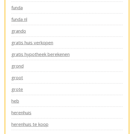
funda
funda nl
grando
gratis huis verkopen
gratis hypotheek berekenen
grond
groot
grote
heb
herenhuis
herenhuis te koop