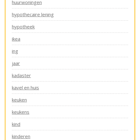
huurwoningen
hypothecaire lening
hypotheek
ikea
ing
jaar
kadaster
kavel en huis
keuken
keukens
kind
kinderen