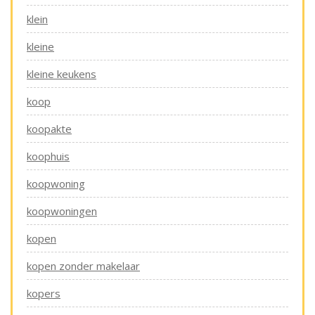
klein
kleine
kleine keukens
koop
koopakte
koophuis
koopwoning
koopwoningen
kopen
kopen zonder makelaar
kopers