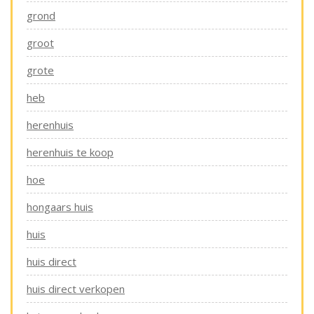
grond
groot
grote
heb
herenhuis
herenhuis te koop
hoe
hongaars huis
huis
huis direct
huis direct verkopen