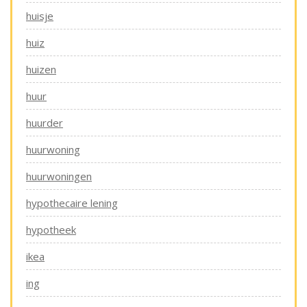
huisje
huiz
huizen
huur
huurder
huurwoning
huurwoningen
hypothecaire lening
hypotheek
ikea
ing