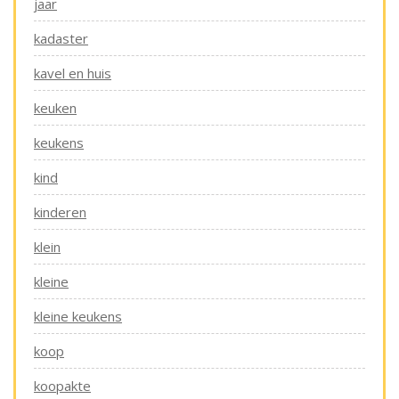
jaar
kadaster
kavel en huis
keuken
keukens
kind
kinderen
klein
kleine
kleine keukens
koop
koopakte