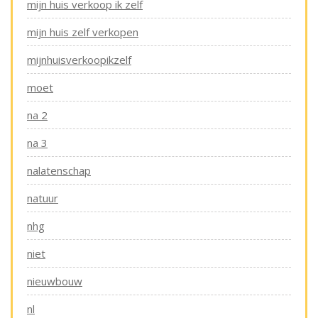
mijn huis verkoop ik zelf
mijn huis zelf verkopen
mijnhuisverkoopikzelf
moet
na 2
na 3
nalatenschap
natuur
nhg
niet
nieuwbouw
nl