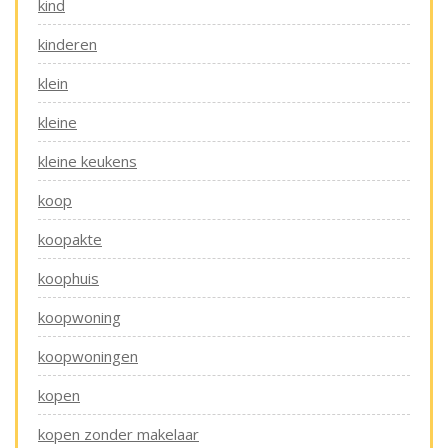
kind
kinderen
klein
kleine
kleine keukens
koop
koopakte
koophuis
koopwoning
koopwoningen
kopen
kopen zonder makelaar