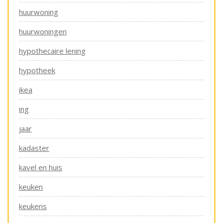
huurwoning
huurwoningen
hypothecaire lening
hypotheek
ikea
ing
jaar
kadaster
kavel en huis
keuken
keukens