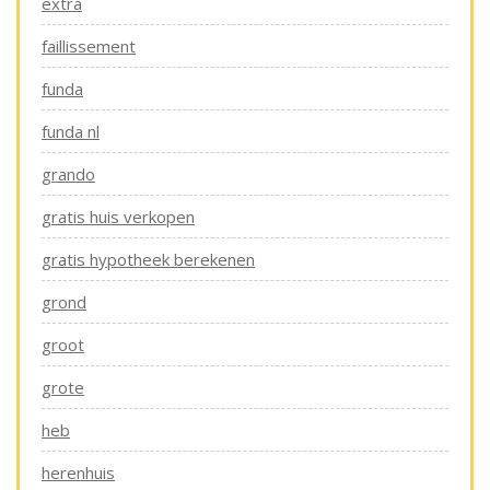
extra
faillissement
funda
funda nl
grando
gratis huis verkopen
gratis hypotheek berekenen
grond
groot
grote
heb
herenhuis