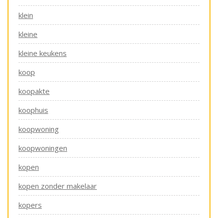
klein
kleine
kleine keukens
koop
koopakte
koophuis
koopwoning
koopwoningen
kopen
kopen zonder makelaar
kopers