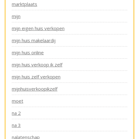
marktplaats
mijn
mijn eigen huis verkopen
mijn huis makelaardij
mijn huis online
mijn huis verkoop ik zelf
mijn huis zelf verkopen
mijnhuisverkoopikzelf
moet
na 2
na 3
nalatenschap