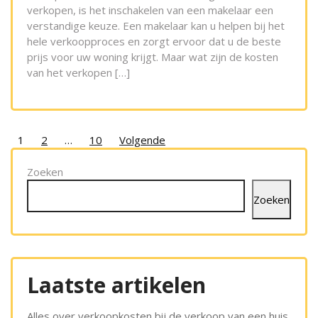
verkopen, is het inschakelen van een makelaar een
verstandige keuze. Een makelaar kan u helpen bij het
hele verkoopproces en zorgt ervoor dat u de beste
prijs voor uw woning krijgt. Maar wat zijn de kosten
van het verkopen […]
Posts
1
2
…
10
Volgende
pagination
Zoeken
Zoeken
Laatste artikelen
Alles over verkoopkosten bij de verkoop van een huis