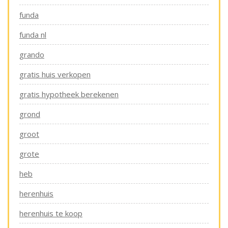
funda
funda nl
grando
gratis huis verkopen
gratis hypotheek berekenen
grond
groot
grote
heb
herenhuis
herenhuis te koop