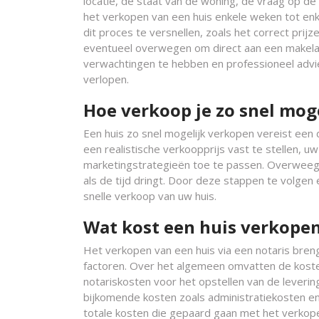
locatie, de staat van de woning, de vraag op de
het verkopen van een huis enkele weken tot en
dit proces te versnellen, zoals het correct pri
eventueel overwegen om direct aan een makelaar
verwachtingen te hebben en professioneel advie
verlopen.
Hoe verkoop je zo snel moge
Een huis zo snel mogelijk verkopen vereist een
een realistische verkoopprijs vast te stellen, u
marketingstrategieën toe te passen. Overweeg 
als de tijd dringt. Door deze stappen te volge
snelle verkoop van uw huis.
Wat kost een huis verkopen
Het verkopen van een huis via een notaris breng
factoren. Over het algemeen omvatten de kosten
notariskosten voor het opstellen van de leverin
bijkomende kosten zoals administratiekosten en
totale kosten die gepaard gaan met het verkope