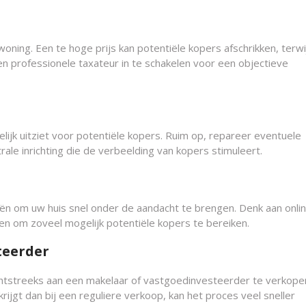
woning. Een te hoge prijs kan potentiële kopers afschrikken, terwi
n professionele taxateur in te schakelen voor een objectieve
lijk uitziet voor potentiële kopers. Ruim op, repareer eventuele
le inrichting die de verbeelding van kopers stimuleert.
ën om uw huis snel onder de aandacht te brengen. Denk aan onli
zen om zoveel mogelijk potentiële kopers te bereiken.
teerder
chtstreeks aan een makelaar of vastgoedinvesteerder te verkope
rijgt dan bij een reguliere verkoop, kan het proces veel sneller