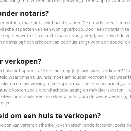
e oplossingen te zoeken om een gedwongen verkoop te voorkome
onder notaris?
r notaris, maar het is niet aan te raden. De notaris speelt een cr
uridische aspecten van een woningverkoop. Door een notaris in te
en op een wettelijk correcte manier vastgelegd, wat zowel de v
n notaris bij het verkopen van een huis zorgt voor een soepel en
er verkopen?
n huis met spoed is: “Hoe snel mag je je huis weer verkopen?” In
steld waarbinnen u uw huis moet aanhouden voordat u het weer k
besluiten om uw woning te verkopen, maar het kan financieel gezi
tuele kosten zoals overdrachtsbelasting en makelaarskosten. He
rofessional, zoals een makelaar of jurist, om de beste beslissing 
mijn.
eld om een huis te verkopen?
pen kan variëren afhankelijk van verschillende factoren, zoals d