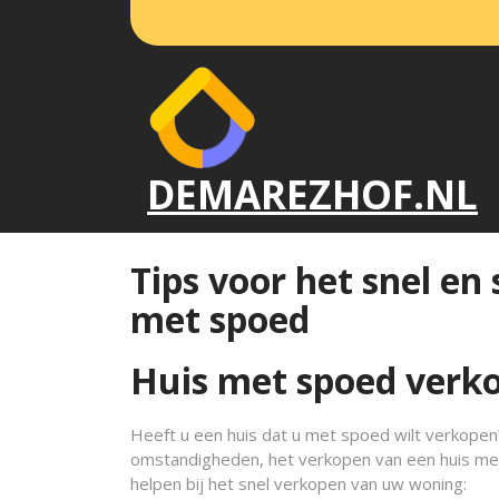
Naar
de
inhoud
gaan
DEMAREZHOF.NL
Tips voor het snel en
met spoed
Huis met spoed verko
Heeft u een huis dat u met spoed wilt verkopen
omstandigheden, het verkopen van een huis met h
helpen bij het snel verkopen van uw woning: