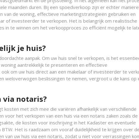
 vastgoedmarkt en de prijsstelling. In het algemeen kan het proc
kele maanden duren. Bij een spoedverkoop zijn er echter manier
jzen van de woning, effectieve marketingstrategieën gebruiken en
 of investeerder te verkopen. Het is belangrijk om realistische
s in te winnen om het verkoopproces zo efficiënt mogelijk te lat
lijk je huis?
 doordachte aanpak. Om uw huis snel te verkopen, is het essentie
w woning aantrekkelijk te presenteren en effectieve
ook om uw huis direct aan een makelaar of investeerder te ver
n en weloverwogen beslissingen te nemen, vergroot u de kans op
 via notaris?
t kosten met zich mee die variëren afhankelijk van verschillende
 voor het verkopen van een huis via een notaris zaken zoals de
gsakte, de kosten voor inschrijving in het Kadaster en eventuele
 BTW. Het is raadzaam om vooraf duidelijkheid te krijgen over d
n van uw huis via een notaris, zodat u niet voor verrassingen ko