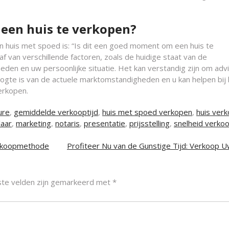
een huis te verkopen?
n huis met spoed is: “Is dit een goed moment om een huis te
 van verschillende factoren, zoals de huidige staat van de
en en uw persoonlijke situatie. Het kan verstandig zijn om advi
oogte is van de actuele marktomstandigheden en u kan helpen bij 
erkopen.
ure
,
gemiddelde verkooptijd
,
huis met spoed verkopen
,
huis ver
aar
,
marketing
,
notaris
,
presentatie
,
prijsstelling
,
snelheid verkoo
erkoopmethode
Profiteer Nu van de Gunstige Tijd: Verkoop U
ste velden zijn gemarkeerd met
*