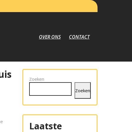
OVER ONS
CONTACT
uis
Zoeken
Zoeken
te
Laatste