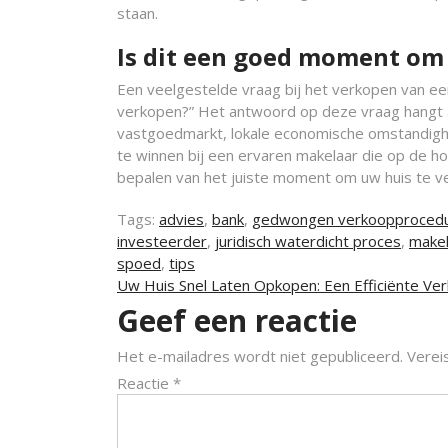
staan.
Is dit een goed moment om 
Een veelgestelde vraag bij het verkopen van ee
verkopen?” Het antwoord op deze vraag hangt af
vastgoedmarkt, lokale economische omstandighed
te winnen bij een ervaren makelaar die op de h
bepalen van het juiste moment om uw huis te v
Tags:
advies
,
bank
,
gedwongen verkoopproced
investeerder
,
juridisch waterdicht proces
,
makel
spoed
,
tips
Berichtnavigatie
Uw Huis Snel Laten Opkopen: Een Efficiënte V
Geef een reactie
Het e-mailadres wordt niet gepubliceerd.
Verei
Reactie
*