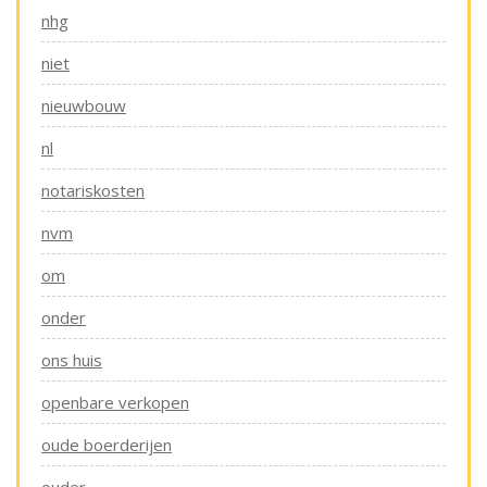
nhg
niet
nieuwbouw
nl
notariskosten
nvm
om
onder
ons huis
openbare verkopen
oude boerderijen