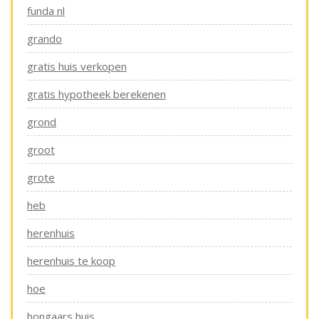
funda nl
grando
gratis huis verkopen
gratis hypotheek berekenen
grond
groot
grote
heb
herenhuis
herenhuis te koop
hoe
hongaars huis