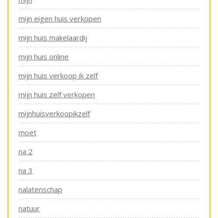
mijn eigen huis verkopen
mijn huis makelaardij
mijn huis online
mijn huis verkoop ik zelf
mijn huis zelf verkopen
mijnhuisverkoopikzelf
moet
na 2
na 3
nalatenschap
natuur