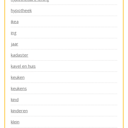
hypotheek
ikea
ing
jaar
kadaster
kavel en huis
keuken
keukens
kind
kinderen
klein