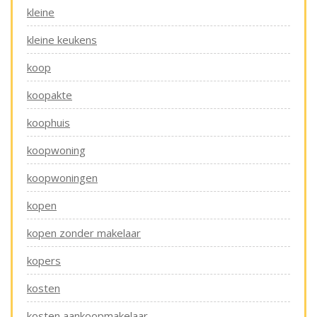
kleine
kleine keukens
koop
koopakte
koophuis
koopwoning
koopwoningen
kopen
kopen zonder makelaar
kopers
kosten
kosten aankoopmakelaar