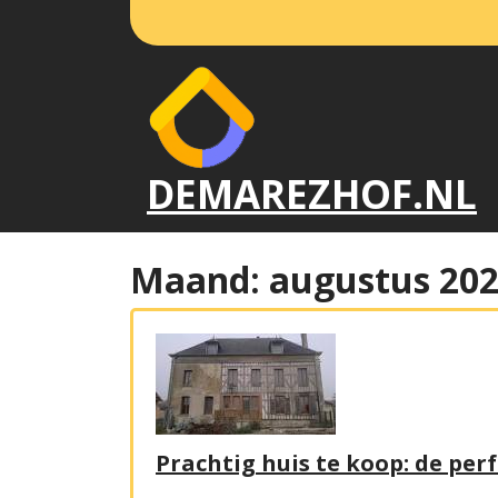
Naar
de
inhoud
gaan
DEMAREZHOF.NL
Maand:
augustus 20
Prachtig huis te koop: de per