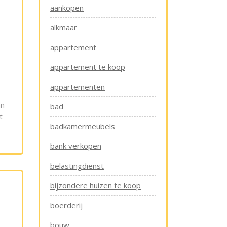
aankopen
alkmaar
appartement
appartement te koop
appartementen
an
bad
t
badkamermeubels
bank verkopen
belastingdienst
bijzondere huizen te koop
boerderij
bouw