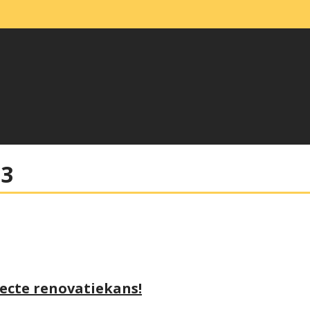
23
fecte renovatiekans!