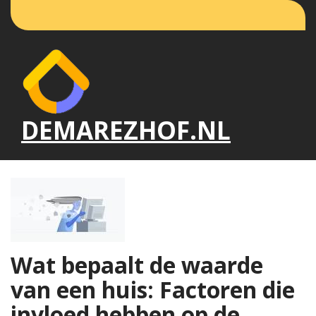
Naar
de
inhoud
gaan
DEMAREZHOF.NL
Wat bepaalt de waarde
van een huis: Factoren die
invloed hebben op de