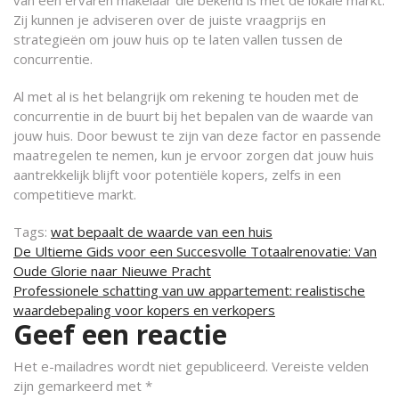
van een ervaren makelaar die bekend is met de lokale markt.
Zij kunnen je adviseren over de juiste vraagprijs en
strategieën om jouw huis op te laten vallen tussen de
concurrentie.
Al met al is het belangrijk om rekening te houden met de
concurrentie in de buurt bij het bepalen van de waarde van
jouw huis. Door bewust te zijn van deze factor en passende
maatregelen te nemen, kun je ervoor zorgen dat jouw huis
aantrekkelijk blijft voor potentiële kopers, zelfs in een
competitieve markt.
Tags:
wat bepaalt de waarde van een huis
Berichtnavigatie
De Ultieme Gids voor een Succesvolle Totaalrenovatie: Van
Oude Glorie naar Nieuwe Pracht
Professionele schatting van uw appartement: realistische
waardebepaling voor kopers en verkopers
Geef een reactie
Het e-mailadres wordt niet gepubliceerd.
Vereiste velden
zijn gemarkeerd met
*