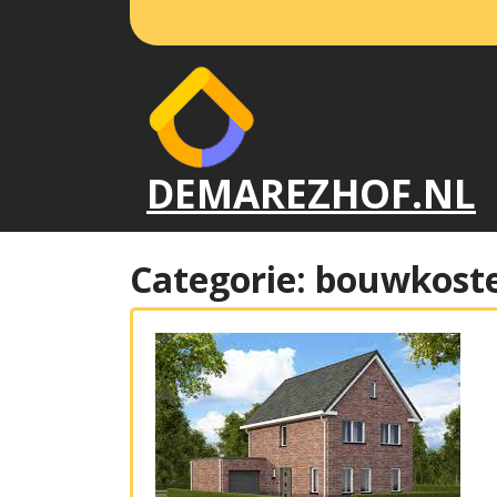
Naar
de
inhoud
gaan
DEMAREZHOF.NL
Categorie:
bouwkost