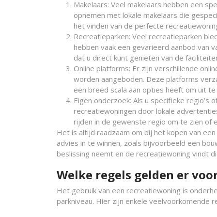
Makelaars: Veel makelaars hebben een spec
opnemen met lokale makelaars die gespecial
het vinden van de perfecte recreatiewonin
Recreatieparken: Veel recreatieparken bi
hebben vaak een gevarieerd aanbod van vak
dat u direct kunt genieten van de faciliteit
Online platforms: Er zijn verschillende on
worden aangeboden. Deze platforms verzam
een breed scala aan opties heeft om uit te 
Eigen onderzoek: Als u specifieke regio’s 
recreatiewoningen door lokale advertentie
rijden in de gewenste regio om te zien of 
Het is altijd raadzaam om bij het kopen van ee
advies in te winnen, zoals bijvoorbeeld een bou
beslissing neemt en de recreatiewoning vindt d
Welke regels gelden er voo
Het gebruik van een recreatiewoning is onderhev
parkniveau. Hier zijn enkele veelvoorkomende re