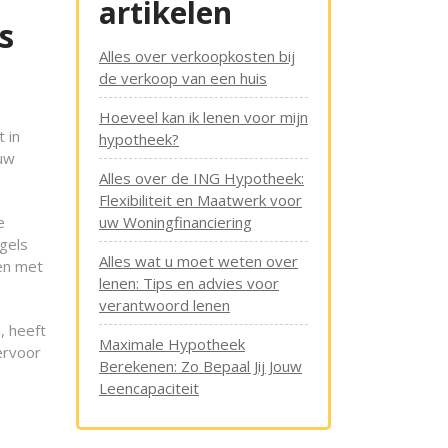
artikelen
s
Alles over verkoopkosten bij
de verkoop van een huis
Hoeveel kan ik lenen voor mijn
 in
hypotheek?
 uw
Alles over de ING Hypotheek:
Flexibiliteit en Maatwerk voor
e
uw Woningfinanciering
egels
Alles wat u moet weten over
den met
lenen: Tips en advies voor
verantwoord lenen
, heeft
Maximale Hypotheek
ervoor
Berekenen: Zo Bepaal Jij Jouw
Leencapaciteit