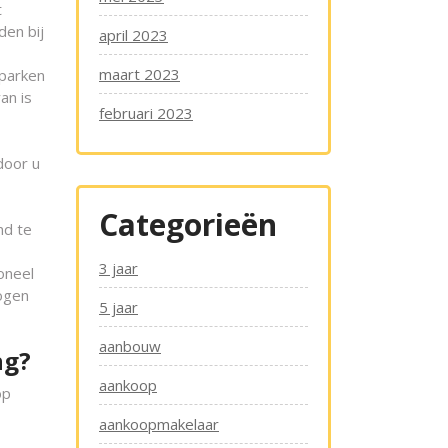
t
den bij
april 2023
maart 2023
 parken
an is
februari 2023
door u
Categorieën
nd te
3 jaar
oneel
wogen
5 jaar
aanbouw
ng?
aankoop
op
aankoopmakelaar