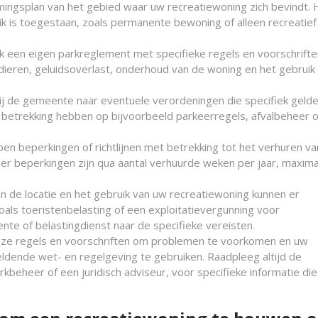
ngsplan van het gebied waar uw recreatiewoning zich bevindt. 
 is toegestaan, zoals permanente bewoning of alleen recreatief
k een eigen parkreglement met specifieke regels en voorschriften
dieren, geluidsoverlast, onderhoud van de woning en het gebruik
ij de gemeente naar eventuele verordeningen die specifiek geld
 betrekking hebben op bijvoorbeeld parkeerregels, afvalbeheer o
n beperkingen of richtlijnen met betrekking tot het verhuren v
 er beperkingen zijn qua aantal verhuurde weken per jaar, maxima
an de locatie en het gebruik van uw recreatiewoning kunnen er
zoals toeristenbelasting of een exploitatievergunning voor
ente of belastingdienst naar de specifieke vereisten.
 deze regels en voorschriften om problemen te voorkomen en uw
dende wet- en regelgeving te gebruiken. Raadpleeg altijd de
kbeheer of een juridisch adviseur, voor specifieke informatie die