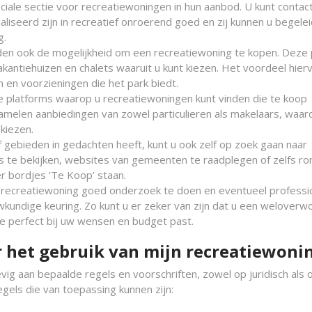
iale sectie voor recreatiewoningen in hun aanbod. U kunt contac
iseerd zijn in recreatief onroerend goed en zij kunnen u begelei
g.
eden ook de mogelijkheid om een recreatiewoning te kopen. Deze
antiehuizen en chalets waaruit u kunt kiezen. Het voordeel hierv
en en voorzieningen die het park biedt.
line platforms waarop u recreatiewoningen kunt vinden die te koop
elen aanbiedingen van zowel particulieren als makelaars, waar
kiezen.
of gebieden in gedachten heeft, kunt u ook zelf op zoek gaan naar
s te bekijken, websites van gemeenten te raadplegen of zelfs ro
er bordjes ‘Te Koop’ staan.
n recreatiewoning goed onderzoek te doen en eventueel professi
wkundige keuring. Zo kunt u er zeker van zijn dat u een welover
ie perfect bij uw wensen en budget past.
r het gebruik van mijn recreatiewoni
ig aan bepaalde regels en voorschriften, zowel op juridisch als 
gels die van toepassing kunnen zijn: