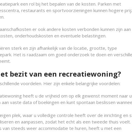
eatiepark een rol bij het bepalen van de kosten. Parken met
nesscentra, restaurants en sportvoorzieningen kunnen hogere pri
en.
 aanschafkosten er ook andere kosten verbonden kunnen zijn aan
rkkosten, onderhoudskosten en eventuele belastingen.
en sterk en zijn afhankelijk van de locatie, grootte, type
epark. Het is raadzaam om goed onderzoek te doen en verschill
neemt.
het bezit van een recreatiewoning?
chillende voordelen. Hier zijn enkele belangrijke voordelen:
ecreatiewoning heeft u de vrijheid om op elk gewenst moment naar 
n aan vaste data of boekingen en kunt spontaan beslissen wannee
eigen plek, waar u volledige controle heeft over de inrichting en s
iseren en aanpassen, zodat het echt als een tweede thuis voelt.
ats van steeds weer accommodatie te huren, heeft u met een