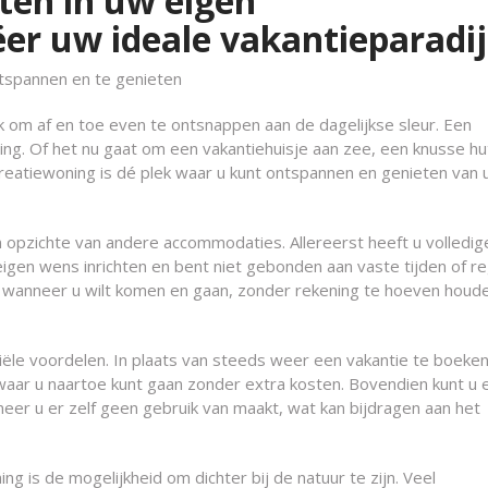
ten in uw eigen
ëer uw ideale vakantieparadij
ntspannen en te genieten
jk om af en toe even te ontsnappen aan de dagelijkse sleur. Een
ing. Of het nu gaat om een vakantiehuisje aan zee, een knusse hut
creatiewoning is dé plek waar u kunt ontspannen en genieten van
n opzichte van andere accommodaties. Allereerst heeft u volledig
 eigen wens inrichten en bent niet gebonden aan vaste tijden of r
len wanneer u wilt komen en gaan, zonder rekening te hoeven hou
iële voordelen. In plaats van steeds weer een vakantie te boeken
 waar u naartoe kunt gaan zonder extra kosten. Bovendien kunt u 
er u er zelf geen gebruik van maakt, wat kan bijdragen aan het
g is de mogelijkheid om dichter bij de natuur te zijn. Veel