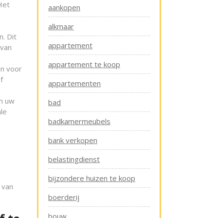
Het
aankopen
alkmaar
. Dit
appartement
 van
appartement te koop
en voor
f
appartementen
an uw
bad
le
badkamermeubels
bank verkopen
belastingdienst
bijzondere huizen te koop
 van
boerderij
bouw