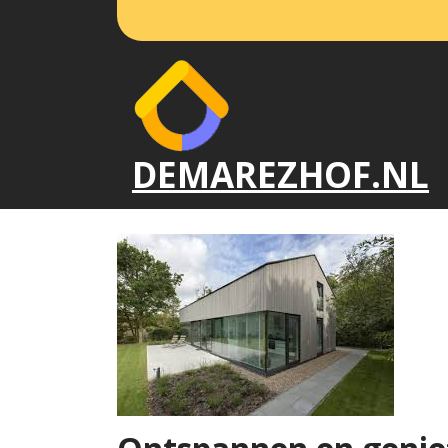
Naar
de
inhoud
gaan
DEMAREZHOF.NL