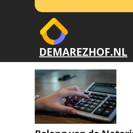
Naar
de
inhoud
gaan
DEMAREZHOF.NL