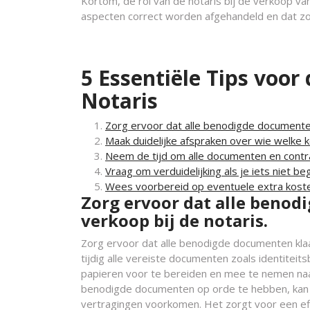
Kortom, de rol van de notaris bij de verkoop va
aspecten correct worden afgehandeld en dat zow
5 Essentiële Tips voor
Notaris
Zorg ervoor dat alle benodigde documenten 
Maak duidelijke afspraken over wie welke ko
Neem de tijd om alle documenten en contra
Vraag om verduidelijking als je iets niet be
Wees voorbereid op eventuele extra kosten
Zorg ervoor dat alle benod
verkoop bij de notaris.
Zorg ervoor dat alle benodigde documenten klaa
tijdig alle vereiste documenten zoals identite
papieren voor te bereiden en mee te nemen naar 
benodigde documenten op orde te hebben, kan 
vertragingen voorkomen. Het zorgt voor een eff