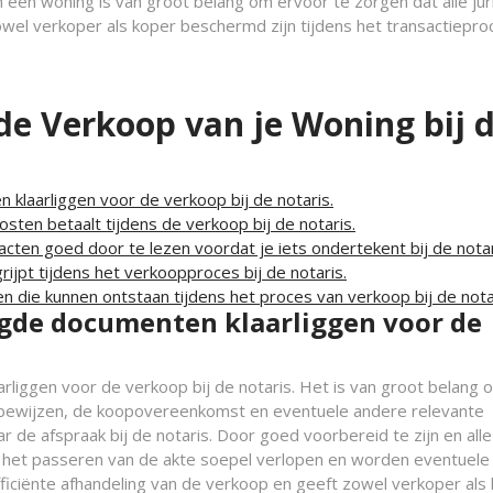
n een woning is van groot belang om ervoor te zorgen dat alle jur
el verkoper als koper beschermd zijn tijdens het transactiepro
 de Verkoop van je Woning bij 
klaarliggen voor de verkoop bij de notaris.
sten betaalt tijdens de verkoop bij de notaris.
cten goed door te lezen voordat je iets ondertekent bij de notar
grijpt tijdens het verkoopproces bij de notaris.
 die kunnen ontstaan tijdens het proces van verkoop bij de nota
igde documenten klaarliggen voor de
rliggen voor de verkoop bij de notaris. Het is van groot belang 
itsbewijzen, de koopovereenkomst en eventuele andere relevante
de afspraak bij de notaris. Door goed voorbereid te zijn en alle
het passeren van de akte soepel verlopen en worden eventuele
iciënte afhandeling van de verkoop en geeft zowel verkoper als