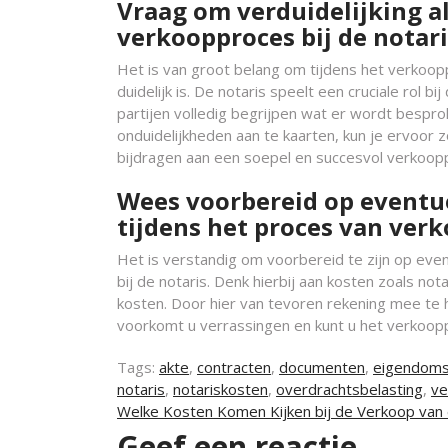
Vraag om verduidelijking als
verkoopproces bij de notari
Het is van groot belang om tijdens het verkooppr
duidelijk is. De notaris speelt een cruciale rol bi
partijen volledig begrijpen wat er wordt bespr
onduidelijkheden aan te kaarten, kun je ervoor z
bijdragen aan een soepel en succesvol verkoop
Wees voorbereid op eventu
tijdens het proces van verko
Het is verstandig om voorbereid te zijn op eve
bij de notaris. Denk hierbij aan kosten zoals n
kosten. Door hier van tevoren rekening mee te 
voorkomt u verrassingen en kunt u het verkoopp
Tags:
akte
,
contracten
,
documenten
,
eigendoms
notaris
,
notariskosten
,
overdrachtsbelasting
,
ve
Berichtnavigatie
Welke Kosten Komen Kijken bij de Verkoop van
Geef een reactie