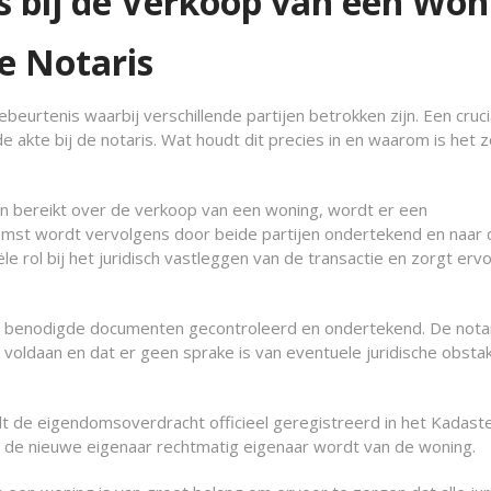
s bij de Verkoop van een Won
e Notaris
eurtenis waarbij verschillende partijen betrokken zijn. Een cruci
 akte bij de notaris. Wat houdt dit precies in en waarom is het 
 bereikt over de verkoop van een woning, wordt er een
st wordt vervolgens door beide partijen ondertekend en naar 
le rol bij het juridisch vastleggen van de transactie en zorgt erv
le benodigde documenten gecontroleerd en ondertekend. De notar
t voldaan en dat er geen sprake is van eventuele juridische obsta
t de eigendomsoverdracht officieel geregistreerd in het Kadaste
t de nieuwe eigenaar rechtmatig eigenaar wordt van de woning.