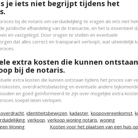
 je iets niet begrijpt tijdens het
s.
oces bij de notaris om verduidelijking te vragen als iets niet he
j de juridische afhandeling van de transactie, en het is essentieel da
oken en vastgelegd. Door vragen te stellen en eventuele
orgen dat alles correct en transparant verloopt, wat uiteindelijk k
proces.
ele extra kosten die kunnen ontstaa
op bij de notaris.
ntuele extra kosten die kunnen ontstaan tijdens het proces van v
otariskosten, overdrachtsbelasting en eventuele andere bijkomend
houden en goed geïnformeerd te zijn over mogelijke extra koste
roces soepel laten verlopen.
overdracht
,
identiteitsbewijzen
,
kadaster
,
koopovereenkomst
,
k
rduidelijking
,
verkoop
,
verkoop woning notaris
,
woning
 een Woning
Kosten voor het plaatsen van een huis o