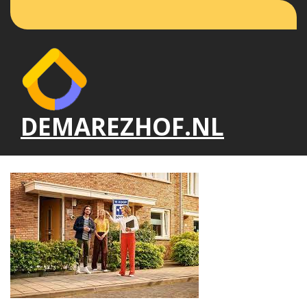
Naar
de
inhoud
gaan
DEMAREZHOF.NL