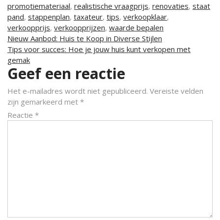
promotiemateriaal
,
realistische vraagprijs
,
renovaties
,
staat
pand
,
stappenplan
,
taxateur
,
tips
,
verkoopklaar
,
verkoopprijs
,
verkoopprijzen
,
waarde bepalen
Berichtnavigatie
Nieuw Aanbod: Huis te Koop in Diverse Stijlen
Tips voor succes: Hoe je jouw huis kunt verkopen met
gemak
Geef een reactie
Het e-mailadres wordt niet gepubliceerd.
Vereiste velden
zijn gemarkeerd met
*
Reactie
*