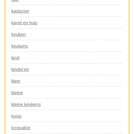
kadaster
kavel en huis
keuken
keukens
kind
kinderen
klein
kleine
kleine keukens
koop
koopakte