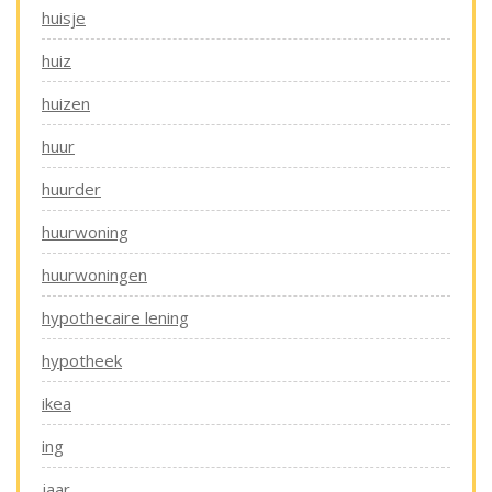
huisje
huiz
huizen
huur
huurder
huurwoning
huurwoningen
hypothecaire lening
hypotheek
ikea
ing
jaar