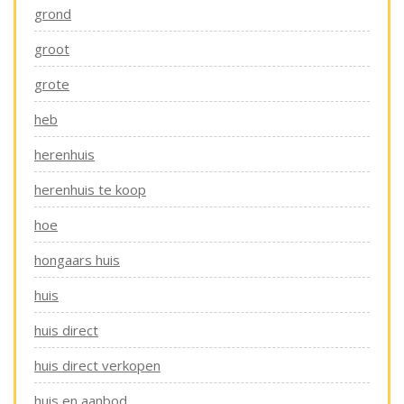
grond
groot
grote
heb
herenhuis
herenhuis te koop
hoe
hongaars huis
huis
huis direct
huis direct verkopen
huis en aanbod