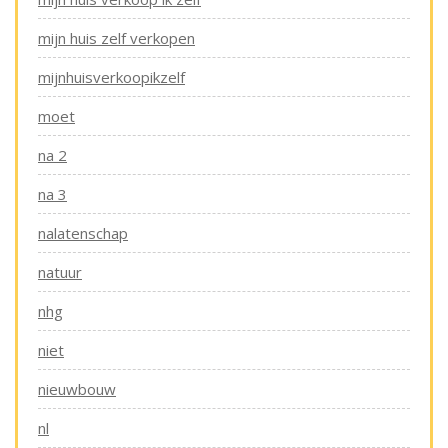
mijn huis zelf verkopen
mijnhuisverkoopikzelf
moet
na 2
na 3
nalatenschap
natuur
nhg
niet
nieuwbouw
nl