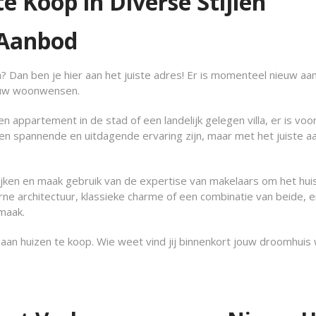
 Koop in Diverse Stijlen
 Aanbod
? Dan ben je hier aan het juiste adres! Er is momenteel nieuw a
jouw woonwensen.
 appartement in de stad of een landelijk gelegen villa, er is voo
een spannende en uitdagende ervaring zijn, maar met het juiste 
ijken en maak gebruik van de expertise van makelaars om het hui
rne architectuur, klassieke charme of een combinatie van beide, er
smaak.
aan huizen te koop. Wie weet vind jij binnenkort jouw droomhuis