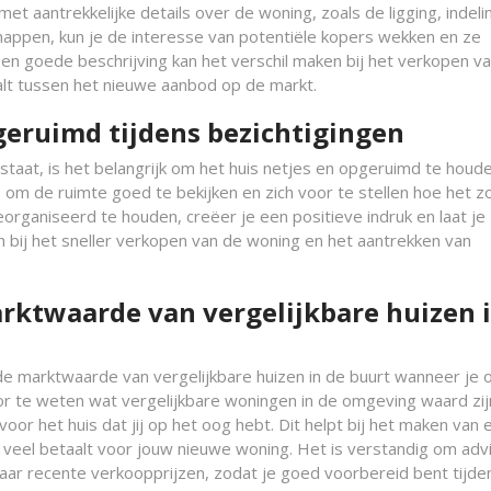
et aantrekkelijke details over de woning, zoals de ligging, indeli
happen, kun je de interesse van potentiële kopers wekken en ze
Een goede beschrijving kan het verschil maken bij het verkopen v
alt tussen het nieuwe aanbod op de markt.
geruimd tijdens bezichtigingen
 staat, is het belangrijk om het huis netjes en opgeruimd te houd
om de ruimte goed te bekijken en zich voor te stellen hoe het zo
organiseerd te houden, creëer je een positieve indruk en laat je 
n bij het sneller verkopen van de woning en het aantrekken van
arktwaarde van vergelijkbare huizen 
 de marktwaarde van vergelijkbare huizen in de buurt wanneer je 
r te weten wat vergelijkbare woningen in de omgeving waard zijn
voor het huis dat jij op het oog hebt. Dit helpt bij het maken van 
veel betaalt voor jouw nieuwe woning. Het is verstandig om advi
aar recente verkoopprijzen, zodat je goed voorbereid bent tijde