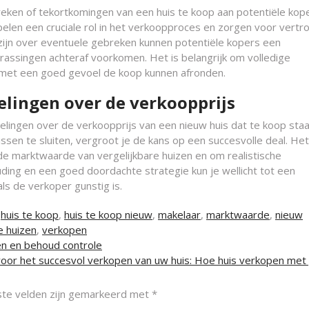
eken of tekortkomingen van een huis te koop aan potentiële kop
spelen een cruciale rol in het verkoopproces en zorgen voor vert
zijn over eventuele gebreken kunnen potentiële kopers een
ssingen achteraf voorkomen. Het is belangrijk om volledige
n met een goed gevoel de koop kunnen afronden.
elingen over de verkoopprijs
ndelingen over de verkoopprijs van een nieuw huis dat te koop staa
en te sluiten, vergroot je de kans op een succesvolle deal. Het
e marktwaarde van vergelijkbare huizen en om realistische
ding en een goed doordachte strategie kun je wellicht tot een
s de verkoper gunstig is.
,
huis te koop
,
huis te koop nieuw
,
makelaar
,
marktwaarde
,
nieuw
e huizen
,
verkopen
en en behoud controle
voor het succesvol verkopen van uw huis: Hoe huis verkopen me
ste velden zijn gemarkeerd met
*