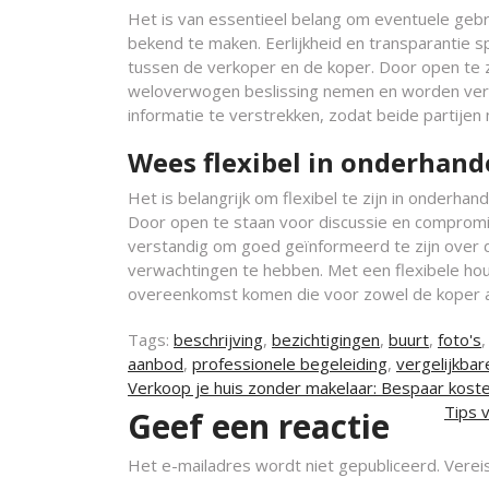
Het is van essentieel belang om eventuele gebr
bekend te maken. Eerlijkheid en transparantie 
tussen de verkoper en de koper. Door open te 
weloverwogen beslissing nemen en worden verra
informatie te verstrekken, zodat beide partije
Wees flexibel in onderhand
Het is belangrijk om flexibel te zijn in onderha
Door open te staan voor discussie en compromiss
verstandig om goed geïnformeerd te zijn over d
verwachtingen te hebben. Met een flexibele hou
overeenkomst komen die voor zowel de koper al
Tags:
beschrijving
,
bezichtigingen
,
buurt
,
foto's
aanbod
,
professionele begeleiding
,
vergelijkbar
Berichtnavigatie
Verkoop je huis zonder makelaar: Bespaar kost
Tips 
Geef een reactie
Het e-mailadres wordt niet gepubliceerd.
Verei