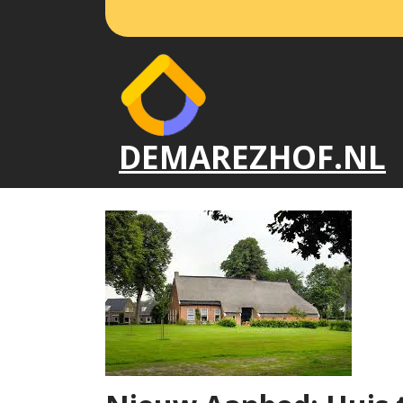
Naar
de
inhoud
gaan
DEMAREZHOF.NL