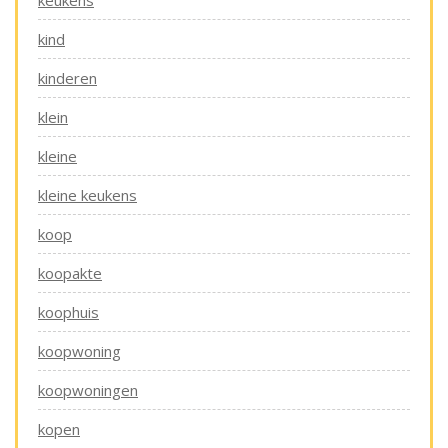
keukens
kind
kinderen
klein
kleine
kleine keukens
koop
koopakte
koophuis
koopwoning
koopwoningen
kopen