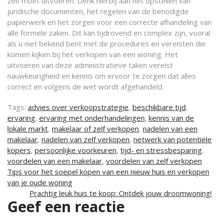
zelf moet uitvoeren. Denk hierbij aan het opstellen van
juridische documenten, het regelen van de benodigde
papierwerk en het zorgen voor een correcte afhandeling van
alle formele zaken. Dit kan tijdrovend en complex zijn, vooral
als u niet bekend bent met de procedures en vereisten die
komen kijken bij het verkopen van een woning. Het
uitvoeren van deze administratieve taken vereist
nauwkeurigheid en kennis om ervoor te zorgen dat alles
correct en volgens de wet wordt afgehandeld.
Tags:
advies over verkoopstrategie
,
beschikbare tijd
,
ervaring
,
ervaring met onderhandelingen
,
kennis van de
lokale markt
,
makelaar of zelf verkopen
,
nadelen van een
makelaar
,
nadelen van zelf verkopen
,
netwerk van potentiële
kopers
,
persoonlijke voorkeuren
,
tijd- en stressbesparing
,
voordelen van een makelaar
,
voordelen van zelf verkopen
Berichtnavigatie
Tips voor het soepel kopen van een nieuw huis en verkopen
van je oude woning
Prachtig leuk huis te koop: Ontdek jouw droomwoning!
Geef een reactie