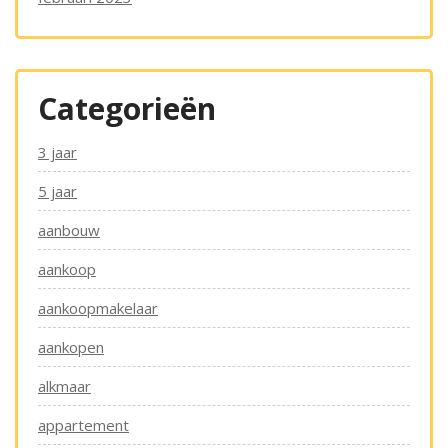
Categorieën
3 jaar
5 jaar
aanbouw
aankoop
aankoopmakelaar
aankopen
alkmaar
appartement