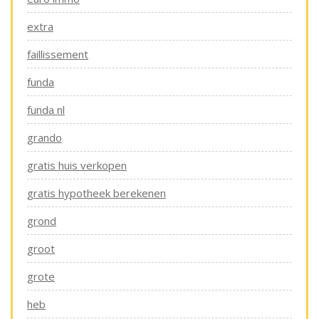
extra
faillissement
funda
funda nl
grando
gratis huis verkopen
gratis hypotheek berekenen
grond
groot
grote
heb