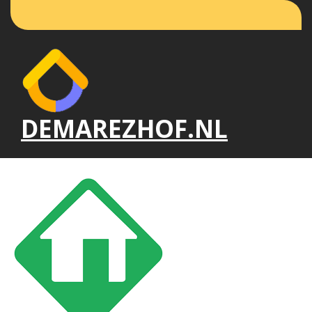
Naar
de
inhoud
gaan
DEMAREZHOF.NL