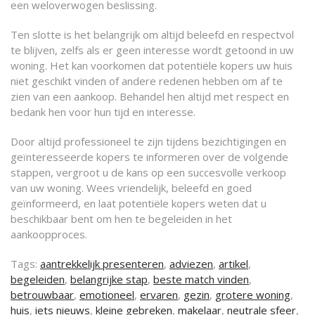
een weloverwogen beslissing.
Ten slotte is het belangrijk om altijd beleefd en respectvol
te blijven, zelfs als er geen interesse wordt getoond in uw
woning. Het kan voorkomen dat potentiële kopers uw huis
niet geschikt vinden of andere redenen hebben om af te
zien van een aankoop. Behandel hen altijd met respect en
bedank hen voor hun tijd en interesse.
Door altijd professioneel te zijn tijdens bezichtigingen en
geïnteresseerde kopers te informeren over de volgende
stappen, vergroot u de kans op een succesvolle verkoop
van uw woning. Wees vriendelijk, beleefd en goed
geïnformeerd, en laat potentiële kopers weten dat u
beschikbaar bent om hen te begeleiden in het
aankoopproces.
Tags:
aantrekkelijk presenteren
,
adviezen
,
artikel
,
begeleiden
,
belangrijke stap
,
beste match vinden
,
betrouwbaar
,
emotioneel
,
ervaren
,
gezin
,
grotere woning
,
huis
,
iets nieuws
,
kleine gebreken
,
makelaar
,
neutrale sfeer
,