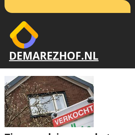
Naar
de
inhoud
gaan
DEMAREZHOF.NL