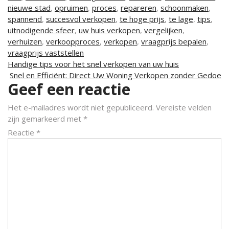
nieuwe stad
,
opruimen
,
proces
,
repareren
,
schoonmaken
,
spannend
,
succesvol verkopen
,
te hoge prijs
,
te lage
,
tips
,
uitnodigende sfeer
,
uw huis verkopen
,
vergelijken
,
verhuizen
,
verkoopproces
,
verkopen
,
vraagprijs bepalen
,
vraagprijs vaststellen
Berichtnavigatie
Handige tips voor het snel verkopen van uw huis
Snel en Efficiënt: Direct Uw Woning Verkopen zonder Gedoe
Geef een reactie
Het e-mailadres wordt niet gepubliceerd.
Vereiste velden
zijn gemarkeerd met
*
Reactie
*