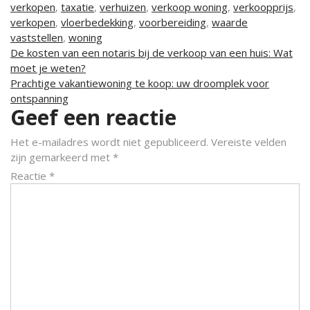
verkopen
,
taxatie
,
verhuizen
,
verkoop woning
,
verkoopprijs
,
verkopen
,
vloerbedekking
,
voorbereiding
,
waarde
vaststellen
,
woning
Berichtnavigatie
De kosten van een notaris bij de verkoop van een huis: Wat
moet je weten?
Prachtige vakantiewoning te koop: uw droomplek voor
ontspanning
Geef een reactie
Het e-mailadres wordt niet gepubliceerd.
Vereiste velden
zijn gemarkeerd met
*
Reactie
*