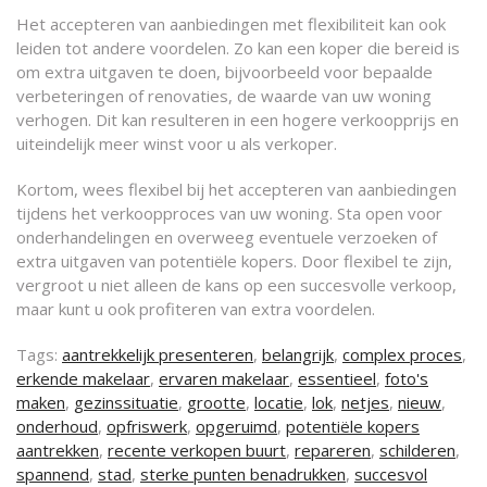
Het accepteren van aanbiedingen met flexibiliteit kan ook
leiden tot andere voordelen. Zo kan een koper die bereid is
om extra uitgaven te doen, bijvoorbeeld voor bepaalde
verbeteringen of renovaties, de waarde van uw woning
verhogen. Dit kan resulteren in een hogere verkoopprijs en
uiteindelijk meer winst voor u als verkoper.
Kortom, wees flexibel bij het accepteren van aanbiedingen
tijdens het verkoopproces van uw woning. Sta open voor
onderhandelingen en overweeg eventuele verzoeken of
extra uitgaven van potentiële kopers. Door flexibel te zijn,
vergroot u niet alleen de kans op een succesvolle verkoop,
maar kunt u ook profiteren van extra voordelen.
Tags:
aantrekkelijk presenteren
,
belangrijk
,
complex proces
,
erkende makelaar
,
ervaren makelaar
,
essentieel
,
foto's
maken
,
gezinssituatie
,
grootte
,
locatie
,
lok
,
netjes
,
nieuw
,
onderhoud
,
opfriswerk
,
opgeruimd
,
potentiële kopers
aantrekken
,
recente verkopen buurt
,
repareren
,
schilderen
,
spannend
,
stad
,
sterke punten benadrukken
,
succesvol