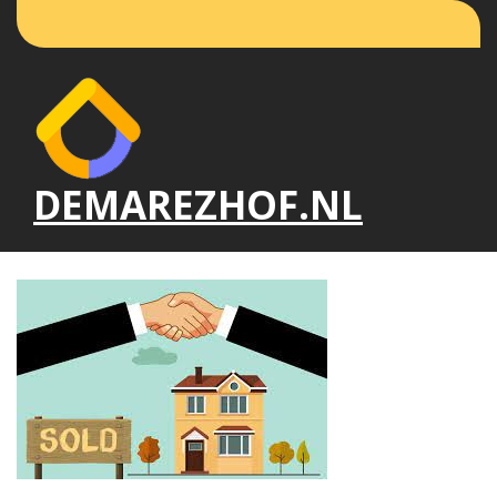
Naar
de
inhoud
gaan
DEMAREZHOF.NL