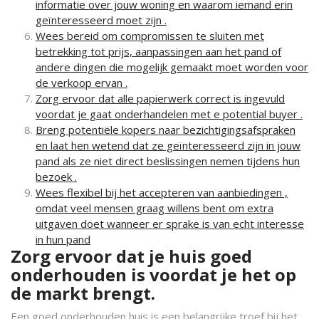
informatie over jouw woning en waarom iemand erin
geïnteresseerd moet zijn .
Wees bereid om compromissen te sluiten met
betrekking tot prijs, aanpassingen aan het pand of
andere dingen die mogelijk gemaakt moet worden voor
de verkoop ervan .
Zorg ervoor dat alle papierwerk correct is ingevuld
voordat je gaat onderhandelen met e potential buyer .
Breng potentiële kopers naar bezichtigingsafspraken
en laat hen wetend dat ze geïnteresseerd zijn in jouw
pand als ze niet direct beslissingen nemen tijdens hun
bezoek .
Wees flexibel bij het accepteren van aanbiedingen ,
omdat veel mensen graag willens bent om extra
uitgaven doet wanneer er sprake is van echt interesse
in hun pand
Zorg ervoor dat je huis goed
onderhouden is voordat je het op
de markt brengt.
Een goed onderhouden huis is een belangrijke troef bij het