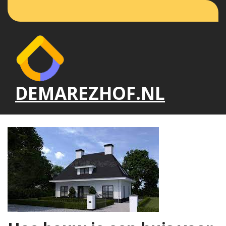
Naar
de
inhoud
gaan
DEMAREZHOF.NL