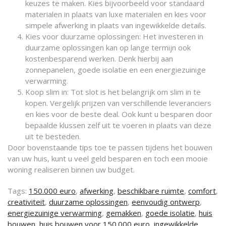
keuzes te maken. Kies bijvoorbeeld voor standaard
materialen in plaats van luxe materialen en kies voor
simpele afwerking in plaats van ingewikkelde details.
Kies voor duurzame oplossingen: Het investeren in
duurzame oplossingen kan op lange termijn ook
kostenbesparend werken. Denk hierbij aan
zonnepanelen, goede isolatie en een energiezuinige
verwarming.
Koop slim in: Tot slot is het belangrijk om slim in te
kopen. Vergelijk prijzen van verschillende leveranciers
en kies voor de beste deal. Ook kunt u besparen door
bepaalde klussen zelf uit te voeren in plaats van deze
uit te besteden.
Door bovenstaande tips toe te passen tijdens het bouwen
van uw huis, kunt u veel geld besparen en toch een mooie
woning realiseren binnen uw budget.
Tags:
150.000 euro
,
afwerking
,
beschikbare ruimte
,
comfort
,
creativiteit
,
duurzame oplossingen
,
eenvoudig ontwerp
,
energiezuinige verwarming
,
gemakken
,
goede isolatie
,
huis
bouwen
,
huis bouwen voor 150.000 euro
,
ingewikkelde