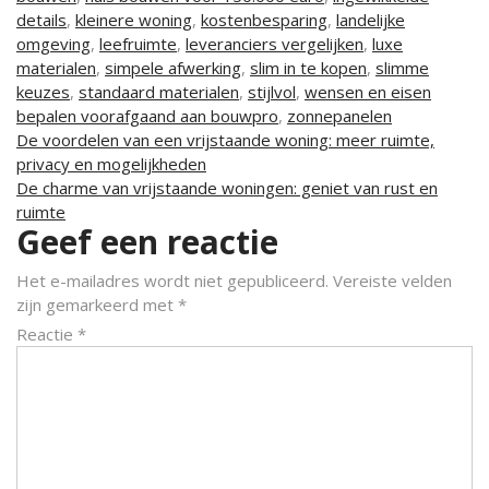
details
,
kleinere woning
,
kostenbesparing
,
landelijke
omgeving
,
leefruimte
,
leveranciers vergelijken
,
luxe
materialen
,
simpele afwerking
,
slim in te kopen
,
slimme
keuzes
,
standaard materialen
,
stijlvol
,
wensen en eisen
bepalen voorafgaand aan bouwpro
,
zonnepanelen
Berichtnavigatie
De voordelen van een vrijstaande woning: meer ruimte,
privacy en mogelijkheden
De charme van vrijstaande woningen: geniet van rust en
ruimte
Geef een reactie
Het e-mailadres wordt niet gepubliceerd.
Vereiste velden
zijn gemarkeerd met
*
Reactie
*