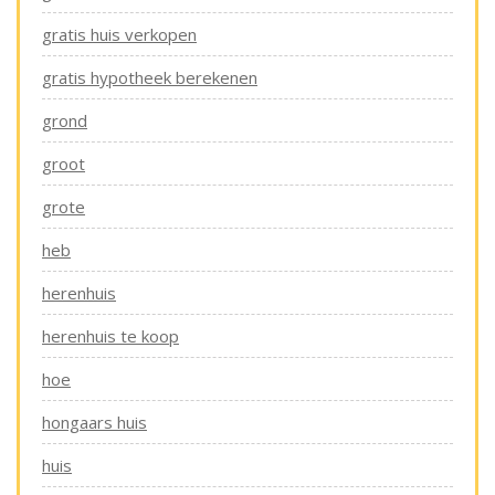
gratis huis verkopen
gratis hypotheek berekenen
grond
groot
grote
heb
herenhuis
herenhuis te koop
hoe
hongaars huis
huis