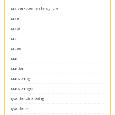
huis verkopen en terughuren
huise
huisje
huiz
huizen
huur
huurder
huurwoning
huurwoningen
hypothecaire lening
hypotheek