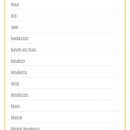
ikea
ing
jaar
kadaster
kavel en huis
keuken
keukens
kind
kinderen
klein
kleine
kleine keukens