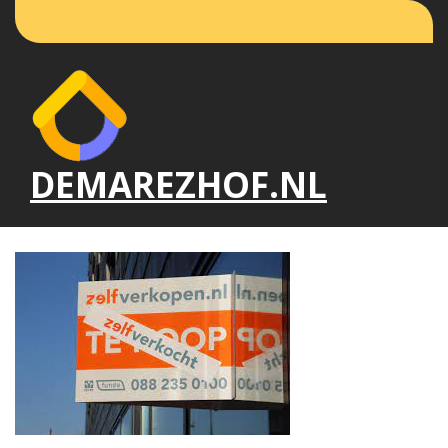
Naar
de
inhoud
gaan
DEMAREZHOF.NL