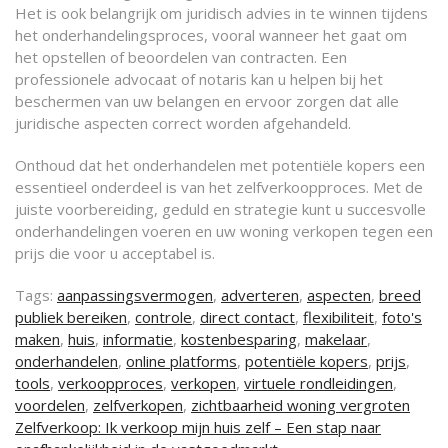
Het is ook belangrijk om juridisch advies in te winnen tijdens
het onderhandelingsproces, vooral wanneer het gaat om
het opstellen of beoordelen van contracten. Een
professionele advocaat of notaris kan u helpen bij het
beschermen van uw belangen en ervoor zorgen dat alle
juridische aspecten correct worden afgehandeld.
Onthoud dat het onderhandelen met potentiële kopers een
essentieel onderdeel is van het zelfverkoopproces. Met de
juiste voorbereiding, geduld en strategie kunt u succesvolle
onderhandelingen voeren en uw woning verkopen tegen een
prijs die voor u acceptabel is.
Tags:
aanpassingsvermogen
,
adverteren
,
aspecten
,
breed
publiek bereiken
,
controle
,
direct contact
,
flexibiliteit
,
foto's
maken
,
huis
,
informatie
,
kostenbesparing
,
makelaar
,
onderhandelen
,
online platforms
,
potentiële kopers
,
prijs
,
tools
,
verkoopproces
,
verkopen
,
virtuele rondleidingen
,
voordelen
,
zelfverkopen
,
zichtbaarheid woning vergroten
Berichtnavigatie
Zelfverkoop: Ik verkoop mijn huis zelf – Een stap naar