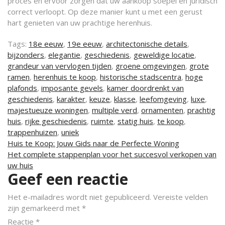
proces en ervoor zorgen dat uw aankoop soepel en juridisch
correct verloopt. Op deze manier kunt u met een gerust
hart genieten van uw prachtige herenhuis.
Tags:
18e eeuw
,
19e eeuw
,
architectonische details
,
bijzonders
,
elegantie
,
geschiedenis
,
geweldige locatie
,
grandeur van vervlogen tijden
,
groene omgevingen
,
grote
ramen
,
herenhuis te koop
,
historische stadscentra
,
hoge
plafonds
,
imposante gevels
,
kamer doordrenkt van
geschiedenis
,
karakter
,
keuze
,
klasse
,
leefomgeving
,
luxe
,
majestueuze woningen
,
multiple verd
,
ornamenten
,
prachtig
huis
,
rijke geschiedenis
,
ruimte
,
statig huis
,
te koop
,
trappenhuizen
,
uniek
Berichtnavigatie
Huis te Koop: Jouw Gids naar de Perfecte Woning
Het complete stappenplan voor het succesvol verkopen van
uw huis
Geef een reactie
Het e-mailadres wordt niet gepubliceerd.
Vereiste velden
zijn gemarkeerd met
*
Reactie
*