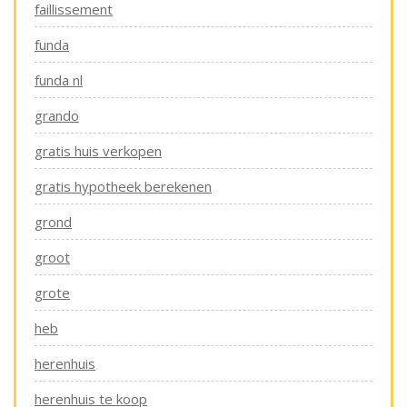
faillissement
funda
funda nl
grando
gratis huis verkopen
gratis hypotheek berekenen
grond
groot
grote
heb
herenhuis
herenhuis te koop