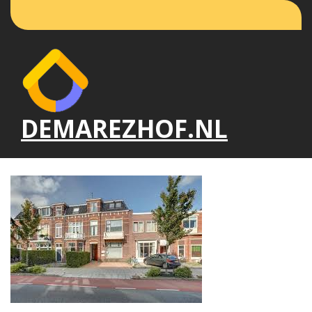
Naar
de
inhoud
gaan
DEMAREZHOF.NL