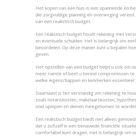
Het kopen van een huis is een spannende en belan
die zorgvuldige planning en overweging vereist.
van een realistisch budget.
Een realistisch budget houdt rekening met versc
en eventuele schulden. Het is belangrijk om eerlij
beoordelen. Op deze manier kunt u bepalen hoev
geven.
Het opstellen van een budget helpt u ook om uw p
meer ruimte of bent u bereid compromissen te s
welke eigenschappen en kenmerken essentieel z
Daarnaast is het verstandig om rekening te ho
zoals notariskosten, makelaarskosten, hypoth
snel oplopen en dienen meegenomen te worden 
Een realistisch budget biedt niet alleen gemoeds
dat u zichzelf in een benauwde financiële situa
comfortabel kunt dragen. Het is belangrijk om