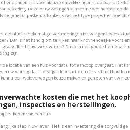
f er plannen zijn voor nieuwe ontwikkelingen in de buurt. Denk hi
erontwikkeling. Deze ontwikkelingen kunnen invloed hebben op de
s negatief uitpakken, afhankelijk van het type project en hoe dit
t eventuele toekomstige veranderingen in uw eigen levenssituat
gen? Dan is het handig om te kijken naar kindvriendelijke voorzien
lt u graag dichtbij uw werk wonen? Dan kan een goede bereikbaarh
ang zijn.
r de locatie van een huis voordat u tot aankoop overgaat. Het ka
e van uw woning daalt of stijgt door factoren die verband houden
en, kunt u een weloverwogen keuze maken en genieten van uw nie
onverwachte kosten die met het koop
ngen, inspecties en herstellingen.
ij het kopen van een huis
ngrijke stap in uw leven. Het is een investering die zorgvuldige