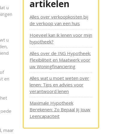
artikelen
dat u
kingen
Alles over verkoopkosten bij
de verkoop van een huis
Hoeveel kan ik lenen voor mijn
uwt u
hypotheek?
den,
diend
Alles over de ING Hypotheek:
Flexibiliteit en Maatwerk voor
uw Woningfinanciering
of
Alles wat u moet weten over
st en
lenen: Tips en advies voor
verantwoord lenen
 het
Maximale Hypotheek
Berekenen: Zo Bepaal Jij Jouw
 goede
Leencapaciteit
d, maar