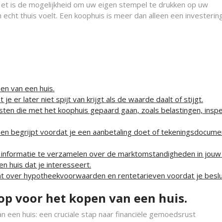
t. Het is de mogelijkheid om uw eigen stempel te drukken op uw
echt thuis voelt. Een koophuis is meer dan alleen een investering
en van een huis.
je er later niet spijt van krijgt als de waarde daalt of stijgt.
ten die met het koophuis gepaard gaan, zoals belastingen, inspe
t en begrijpt voordat je een aanbetaling doet of tekeningsdocum
informatie te verzamelen over de marktomstandigheden in jouw
n huis dat je interesseert.
t over hypotheekvoorwaarden en rentetarieven voordat je beslu
 op voor het kopen van een huis.
an een huis: een cruciale stap naar financiële gemoedsrust