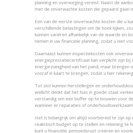
planning en overweging vereist. Naast de aankoo
met de onverwachte kosten die gepaard gaan me
Een van de eerste onverwachte kosten die u kun
verschillende belastingen om de hoek kijken, z
kunnen variëren afhankelijk van de waarde en lo
nemen in uw financiële planning, zodat u niet vo
Daarnaast kunnen inspectiekosten ook onverwac
energieprestatiecertificaat kan verplicht zijn bi
energiezuinigheid van het pand, maar brengen 
vooraf in kaart te brengen, zodat u hier rekeni
Tot slot kunnen herstellingen en onderhoudsko
wellicht denkt dat het huis in goede staat verke
verstandig om een buffer op te bouwen voor derg
wanneer er reparaties of onderhoudswerkzaamh
Het is belangrijk om altijd voorbereid te zijn 
realistisch budget op te stellen en rekening te 
kunt u financiële gemoedsrust creëren en voor