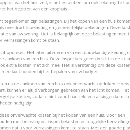
pprijs van het huis zelf, is het essentieel om ook rekening te h
t het bezitten van een koophuis.
t tegenkomen zijn belastingen. Bij het kopen van een huis komen
oals overdrachtsbelasting en gemeentelijke belastingen. Deze kos
catie van uw woning. Het is belangrijk om deze belastingen mee t
or verrassingen komt te staan.
ht opduiken. Het laten uitvoeren van een bouwkundige keuring o
j de aankoop van een huis. Deze inspecties geven inzicht in de sta
ook extra kosten met zich mee. Het is verstandig om deze koste
ng mee kunt houden bij het bepalen van uw budget.
sten na de aankoop van een huis ook onverwacht opduiken. Hoew
ert, kunnen er altijd verborgen gebreken aan het licht komen. Het 
elijke kosten, zodat u niet voor financiële verrassingen komt t
eden nodig zijn.
op deze onverwachte kosten bij het kopen van een huis. Door een
houden met belastingen, inspectiekosten en mogelijke herstelling
komen dat u voor verrassingen komt te staan. Met een goede pla