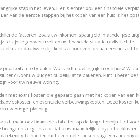
grijke stap in het leven. Het is echter ook een financiële verplic
 Een van de eerste stappen bij het kopen van een huis is het opst
hillende factoren, zoals uw inkomen, spaargeld, maandelijkse uit
k te zijn tegenover uzelf en uw financiële situatie realistisch te
eel u zich daadwerkelijk kunt veroorloven om aan een huis uit te
rioriteiten te bepalen. Wat vindt u belangrijk in een huis? Wilt u 
luiten? Door uw budget duidelijk af te bakenen, kunt u beter bes
ijn voor uw nieuwe woning.
uden met extra kosten die gepaard gaan met het kopen van een hu
eekadvieskosten en eventuele verbouwingskosten. Deze kosten k
in uw budgetplanning.
rust, maar ook financiële stabiliteit op de lange termijn. Het vo
tie brengt en zorgt ervoor dat u uw maandelijkse hypotheeklasten
 ook rekening te houden met eventuele toekomstige veranderingen