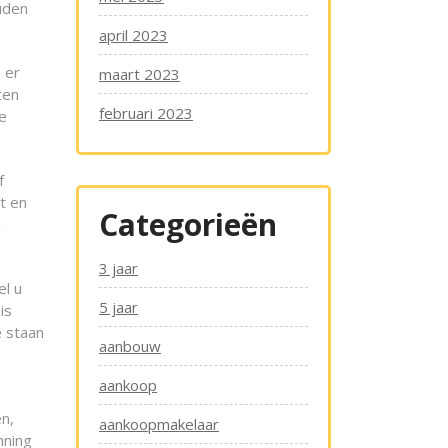
ouden
april 2023
 er
maart 2023
ten
februari 2023
e
f
at en
Categorieën
n
3 jaar
el u
5 jaar
is
e staan
aanbouw
aankoop
en,
aankoopmakelaar
nning