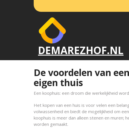
Naar
de
inhoud
gaan
DEMAREZHOF.NL
De voordelen van een
eigen thuis
Een koophuis: een droom die werkelijkheid word
Het kopen van een huis is voor velen een belang
volwassenheid en biedt de mogelijkheid om een 
koophuis is meer dan alleen stenen en muren; he
worden gemaakt.