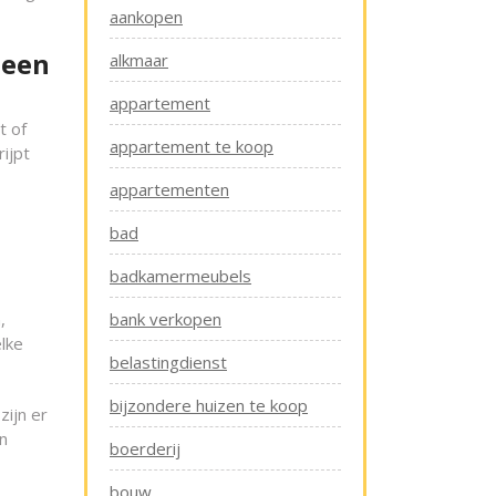
aankopen
 een
alkmaar
appartement
t of
appartement te koop
ijpt
appartementen
bad
badkamermeubels
,
bank verkopen
lke
belastingdienst
bijzondere huizen te koop
zijn er
n
boerderij
bouw