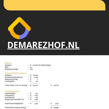
Naar
de
inhoud
gaan
DEMAREZHOF.NL