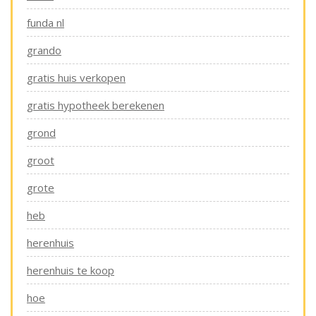
funda nl
grando
gratis huis verkopen
gratis hypotheek berekenen
grond
groot
grote
heb
herenhuis
herenhuis te koop
hoe