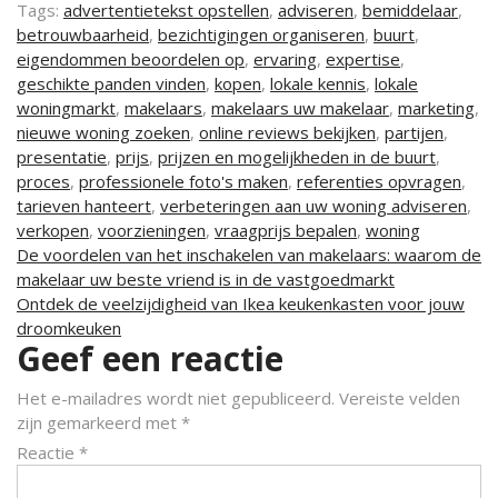
Tags:
advertentietekst opstellen
,
adviseren
,
bemiddelaar
,
betrouwbaarheid
,
bezichtigingen organiseren
,
buurt
,
eigendommen beoordelen op
,
ervaring
,
expertise
,
geschikte panden vinden
,
kopen
,
lokale kennis
,
lokale
woningmarkt
,
makelaars
,
makelaars uw makelaar
,
marketing
,
nieuwe woning zoeken
,
online reviews bekijken
,
partijen
,
presentatie
,
prijs
,
prijzen en mogelijkheden in de buurt
,
proces
,
professionele foto's maken
,
referenties opvragen
,
tarieven hanteert
,
verbeteringen aan uw woning adviseren
,
verkopen
,
voorzieningen
,
vraagprijs bepalen
,
woning
Berichtnavigatie
De voordelen van het inschakelen van makelaars: waarom de
makelaar uw beste vriend is in de vastgoedmarkt
Ontdek de veelzijdigheid van Ikea keukenkasten voor jouw
droomkeuken
Geef een reactie
Het e-mailadres wordt niet gepubliceerd.
Vereiste velden
zijn gemarkeerd met
*
Reactie
*