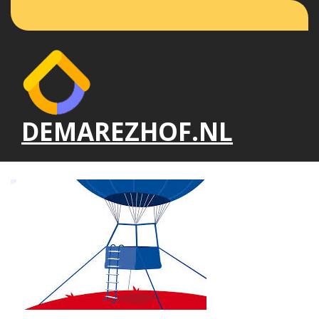
Naar
de
inhoud
gaan
DEMAREZHOF.NL