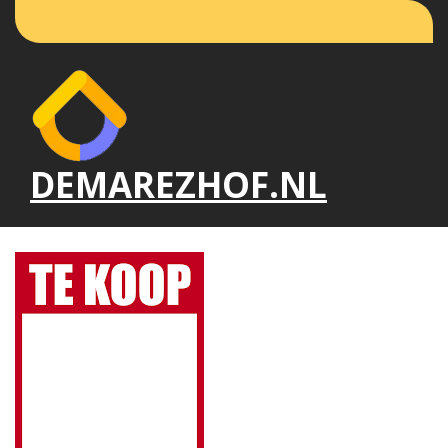
Naar
de
inhoud
gaan
DEMAREZHOF.NL