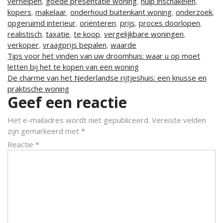
verhelpen
,
goede presentatie woning
,
hulp inschakelen
,
kopers
,
makelaar
,
onderhoud buitenkant woning
,
onderzoek
,
opgeruimd interieur
,
oriënteren
,
prijs
,
proces doorlopen
,
realistisch
,
taxatie
,
te koop
,
vergelijkbare woningen
,
verkoper
,
vraagprijs bepalen
,
waarde
Berichtnavigatie
Tips voor het vinden van uw droomhuis: waar u op moet
letten bij het te kopen van een woning
De charme van het Nederlandse rijtjeshuis: een knusse en
praktische woning
Geef een reactie
Het e-mailadres wordt niet gepubliceerd.
Vereiste velden
zijn gemarkeerd met
*
Reactie
*