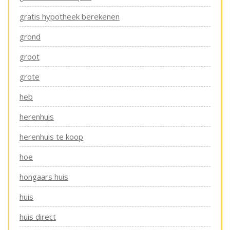
gratis hypotheek berekenen
grond
groot
grote
heb
herenhuis
herenhuis te koop
hoe
hongaars huis
huis
huis direct