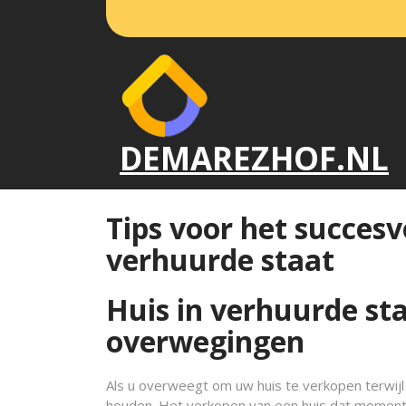
Naar
de
inhoud
gaan
DEMAREZHOF.NL
Tips voor het succesv
verhuurde staat
Huis in verhuurde sta
overwegingen
Als u overweegt om uw huis te verkopen terwijl 
houden. Het verkopen van een huis dat momente