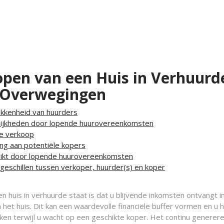
open van een Huis in Verhuurd
e Overwegingen
kkenheid van huurders
lijkheden door lopende huurovereenkomsten
de verkoop
ning aan potentiële kopers
rikt door lopende huurovereenkomsten
 geschillen tussen verkoper, huurder(s) en koper
n huis in verhuurde staat is dat u blijvende inkomsten ontvangt i
het huis. Dit kan een waardevolle financiële buffer vormen en u 
ken terwijl u wacht op een geschikte koper. Het continu generer