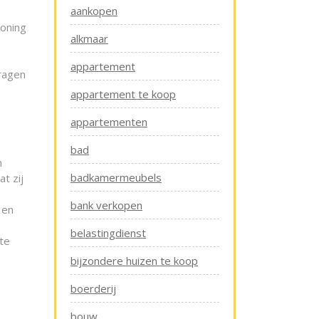
aankopen
woning
alkmaar
appartement
ragen
appartement te koop
appartementen
bad
n
badkamermeubels
t zij
bank verkopen
 en
belastingdienst
te
bijzondere huizen te koop
boerderij
bouw