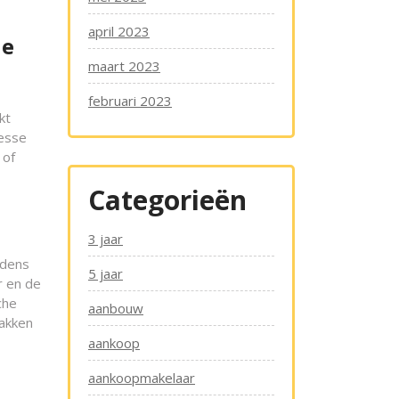
april 2023
de
maart 2023
februari 2023
kt
resse
 of
Categorieën
3 jaar
jdens
5 jaar
r en de
che
aanbouw
pakken
aankoop
aankoopmakelaar