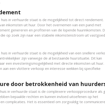
.
ndement
uis in verhuurde staat is de mogelijkheid tot direct rendement.
 van inkomsten uit huur. Door het overnemen van een pand met
ement genereren en profiteren van de lopende huurinkomsten. Di
s die op zoek zijn naar een stabiele inkomstenstroom uit vastgoed
uis in verhuurde staat is de mogelijkheid van een snellere verk
rekkelijker zijn vanwege de al bestaande huursituatie. Dit kan
aar een investeringsmogelijkheid met directe inkomsten uit huur.
gen aan een vlottere verkoop en interesse wekken bij specifieke
ure door betrokkenheid van huurder
 huis in verhuurde staat is de complexere verkoopprocedure als 
ebben bepaalde rechten en kunnen invloed uitoefenen op het
 en complicaties. Het is essentieel om zorgvuldig te communicer