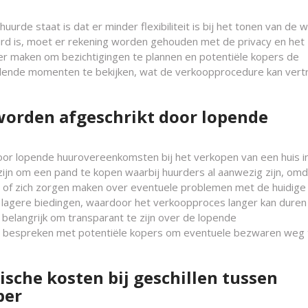
urde staat is dat er minder flexibiliteit is bij het tonen van de 
rd is, moet er rekening worden gehouden met de privacy en het
ger maken om bezichtigingen te plannen en potentiële kopers de
llende momenten te bekijken, wat de verkoopprocedure kan vert
worden afgeschrikt door lopende
oor lopende huurovereenkomsten bij het verkopen van een huis i
jn om een pand te kopen waarbij huurders al aanwezig zijn, omda
d of zich zorgen maken over eventuele problemen met de huidige
en lagere biedingen, waardoor het verkoopproces langer kan duren
belangrijk om transparant te zijn over de lopende
e bespreken met potentiële kopers om eventuele bezwaren weg 
ische kosten bij geschillen tussen
per