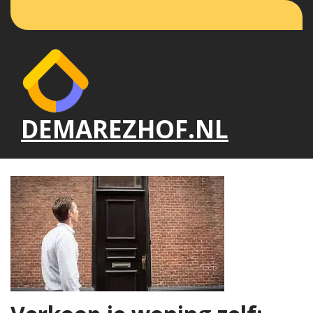
Naar
de
inhoud
gaan
DEMAREZHOF.NL