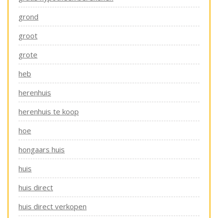
grond
groot
grote
heb
herenhuis
herenhuis te koop
hoe
hongaars huis
huis
huis direct
huis direct verkopen