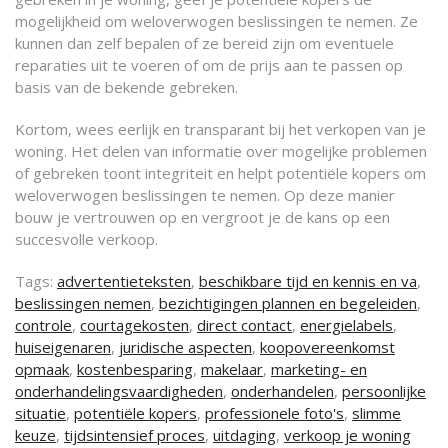
mogelijkheid om weloverwogen beslissingen te nemen. Ze
kunnen dan zelf bepalen of ze bereid zijn om eventuele
reparaties uit te voeren of om de prijs aan te passen op
basis van de bekende gebreken.
Kortom, wees eerlijk en transparant bij het verkopen van je
woning. Het delen van informatie over mogelijke problemen
of gebreken toont integriteit en helpt potentiële kopers om
weloverwogen beslissingen te nemen. Op deze manier
bouw je vertrouwen op en vergroot je de kans op een
succesvolle verkoop.
Tags:
advertentieteksten
,
beschikbare tijd en kennis en va
,
beslissingen nemen
,
bezichtigingen plannen en begeleiden
,
controle
,
courtagekosten
,
direct contact
,
energielabels
,
huiseigenaren
,
juridische aspecten
,
koopovereenkomst
opmaak
,
kostenbesparing
,
makelaar
,
marketing- en
onderhandelingsvaardigheden
,
onderhandelen
,
persoonlijke
situatie
,
potentiële kopers
,
professionele foto's
,
slimme
keuze
,
tijdsintensief proces
,
uitdaging
,
verkoop je woning