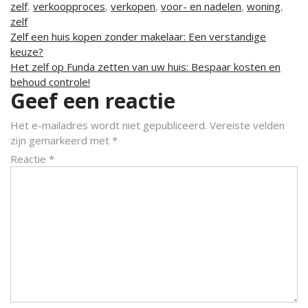
zelf
,
verkoopproces
,
verkopen
,
voor- en nadelen
,
woning
,
zelf
Berichtnavigatie
Zelf een huis kopen zonder makelaar: Een verstandige
keuze?
Het zelf op Funda zetten van uw huis: Bespaar kosten en
behoud controle!
Geef een reactie
Het e-mailadres wordt niet gepubliceerd.
Vereiste velden
zijn gemarkeerd met
*
Reactie
*