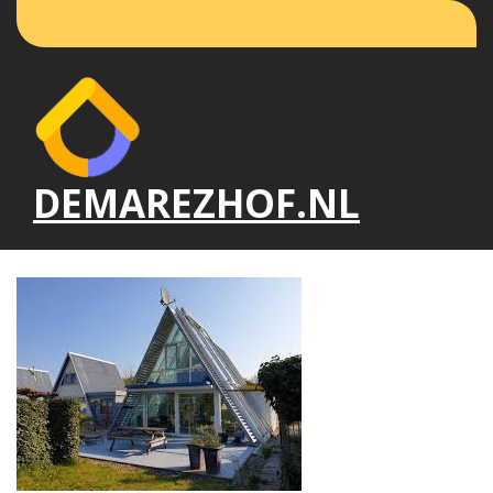
Naar
de
inhoud
gaan
DEMAREZHOF.NL