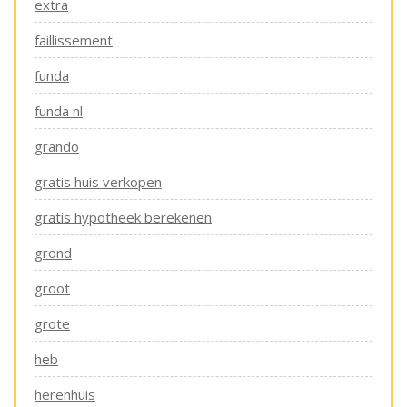
extra
faillissement
funda
funda nl
grando
gratis huis verkopen
gratis hypotheek berekenen
grond
groot
grote
heb
herenhuis