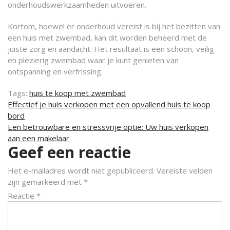
onderhoudswerkzaamheden uitvoeren.
Kortom, hoewel er onderhoud vereist is bij het bezitten van
een huis met zwembad, kan dit worden beheerd met de
juiste zorg en aandacht. Het resultaat is een schoon, veilig
en plezierig zwembad waar je kunt genieten van
ontspanning en verfrissing.
Tags:
huis te koop met zwembad
Berichtnavigatie
Effectief je huis verkopen met een opvallend huis te koop
bord
Een betrouwbare en stressvrije optie: Uw huis verkopen
aan een makelaar
Geef een reactie
Het e-mailadres wordt niet gepubliceerd.
Vereiste velden
zijn gemarkeerd met
*
Reactie
*