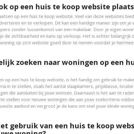
ok op een huis te koop website plaat
plaatsen op een huis te koop website. Veel van deze websites bie
adverteren en te verkopen. Dit kan een handige manier zijn om je
opers zonder tussenkomst van een makelaar. Door je eigen woni
je de zichtbaarheid en kans op verkoop. Het is echter belangrijk
 woning op zo’n website goed door te nemen voordat je hiermee
gelijk zoeken naar woningen op een hu
en op een huis te koop website, is het handig om gebruik te mak
ia in te stellen, zoals het aantal slaapkamers, prijsklasse, locatie
gen die aansluiten bij jouw wensen. Daarnaast is het aan te rad
 te stellen voor nieuwe woningen die aan jouw zoekcriteria voldo
 nieuwste aanbod en vergroot je de kans om snel jouw ideale wonin
het gebruik van een huis te koop webs
ieuwe woning?