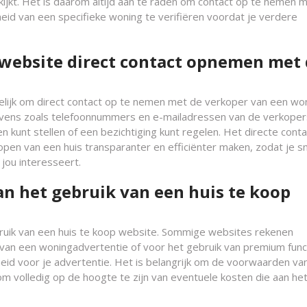
kijkt. Het is daarom altijd aan te raden om contact op te nemen 
eid van een specifieke woning te verifiëren voordat je verdere
p website direct contact opnemen met
gelijk om direct contact op te nemen met de verkoper van een won
evens zoals telefoonnummers en e-mailadressen van de verkoper
 kunt stellen of een bezichtiging kunt regelen. Het directe cont
pen van een huis transparanter en efficiënter maken, zodat je sn
 jou interesseert.
an het gebruik van een huis te koop
bruik van een huis te koop website. Sommige websites rekenen
van een woningadvertentie of voor het gebruik van premium func
rheid voor je advertentie. Het is belangrijk om de voorwaarden va
om volledig op de hoogte te zijn van eventuele kosten die aan he