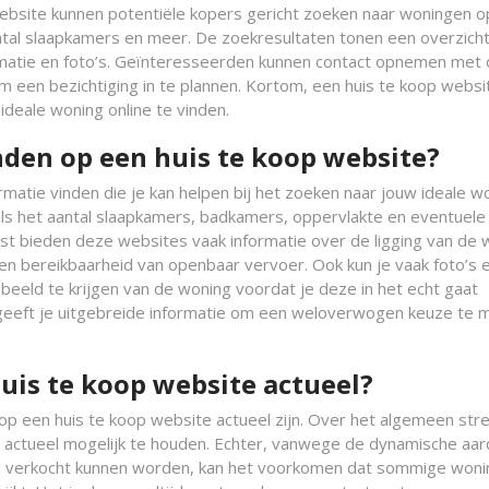
ebsite kunnen potentiële kopers gericht zoeken naar woningen o
, aantal slaapkamers en meer. De zoekresultaten tonen een overzich
matie en foto’s. Geïnteresseerden kunnen contact opnemen met
m een bezichtiging in te plannen. Kortom, een huis te koop websi
ideale woning online te vinden.
nden op een huis te koop website?
rmatie vinden die je kan helpen bij het zoeken naar jouw ideale w
oals het aantal slaapkamers, badkamers, oppervlakte en eventuele
ast bieden deze websites vaak informatie over de ligging van de 
en bereikbaarheid van openbaar vervoer. Ook kun je vaak foto’s 
beeld te krijgen van de woning voordat je deze in het echt gaat
 geeft je uitgebreide informatie om een weloverwogen keuze te 
uis te koop website actueel?
 op een huis te koop website actueel zijn. Over het algemeen str
 actueel mogelijk te houden. Echter, vanwege de dynamische aar
el verkocht kunnen worden, kan het voorkomen dat sommige woni