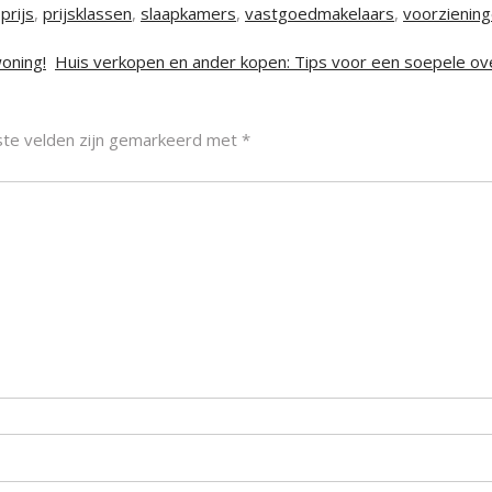
,
prijs
,
prijsklassen
,
slaapkamers
,
vastgoedmakelaars
,
voorzienin
oning!
Huis verkopen en ander kopen: Tips voor een soepele o
ste velden zijn gemarkeerd met
*