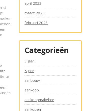
april 2023
erst
je
maart 2023
 zoeken
februari 2023
 bieden
een
en
Categorieën
3 jaar
je
5 jaar
site
ite te
aanbouw
 een
aankoop
 vinden
aankoopmakelaar
aankopen