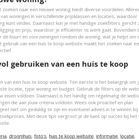
et zoeken naar een nieuwe woning biedt diverse voordelen. Allere
van woningen in verschillende prijsklassen en locaties, waardoor 
ing kunt vinden. Daarnaast kun je met handige zoekfilters gericht
 ligging en prijs, waardoor je efficiënter te werk gaat. Bovendien
er de buurt en voorzieningen rondom de woning, wat je helpt om 
 gebruik van een huis te koop website maakt het zoeken naar e
ctief.
svol gebruiken van een huis te koop
ken van een huis te koop website. Ten eerste is het belangrijk om 
ste locatie, type woning en budget. Gebruik de filters op de web
w eisen voldoen. Daarnaast is het handig om regelmatig de webs
ingen die aan jouw criteria voldoen. Wees ook proactief en plan
eet niet om geduldig te zijn en eventueel advies in te winnen bij
zoekproces. Met deze tips vergroot je de kans op succes bij het
site.
eria
,
droomhuis
,
foto's
,
huis te koop website
,
informatie
,
locatie
,