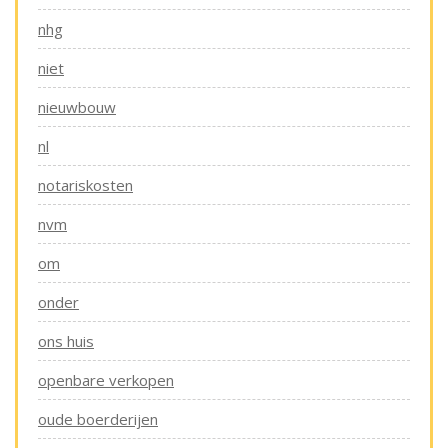
nhg
niet
nieuwbouw
nl
notariskosten
nvm
om
onder
ons huis
openbare verkopen
oude boerderijen