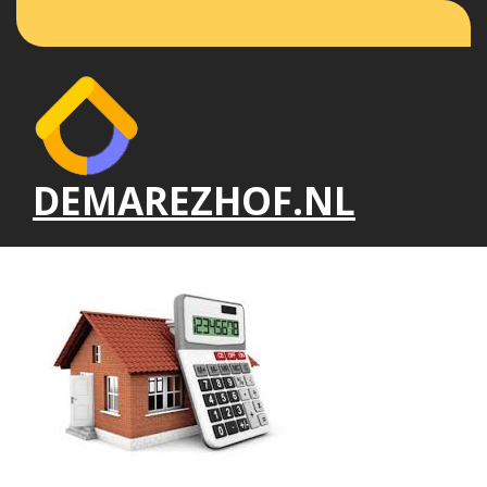
Naar
de
inhoud
gaan
DEMAREZHOF.NL