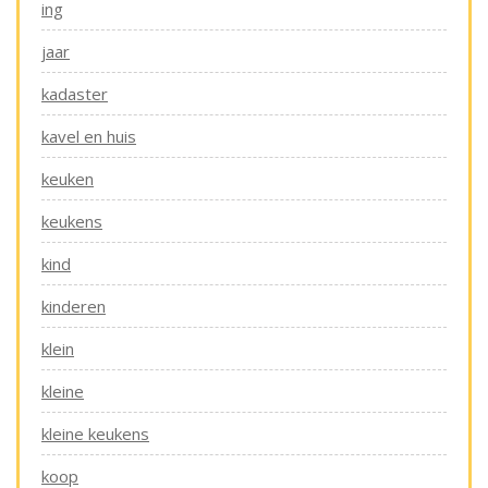
ing
jaar
kadaster
kavel en huis
keuken
keukens
kind
kinderen
klein
kleine
kleine keukens
koop