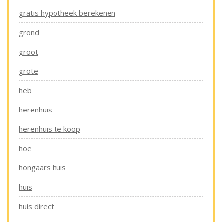
gratis hypotheek berekenen
grond
groot
grote
heb
herenhuis
herenhuis te koop
hoe
hongaars huis
huis
huis direct