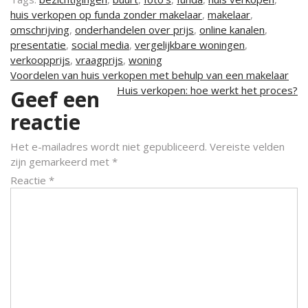
huis verkopen op funda zonder makelaar
,
makelaar
,
omschrijving
,
onderhandelen over prijs
,
online kanalen
,
presentatie
,
social media
,
vergelijkbare woningen
,
verkoopprijs
,
vraagprijs
,
woning
Berichtnavigatie
Voordelen van huis verkopen met behulp van een makelaar
Huis verkopen: hoe werkt het proces?
Geef een
reactie
Het e-mailadres wordt niet gepubliceerd.
Vereiste velden
zijn gemarkeerd met
*
Reactie
*