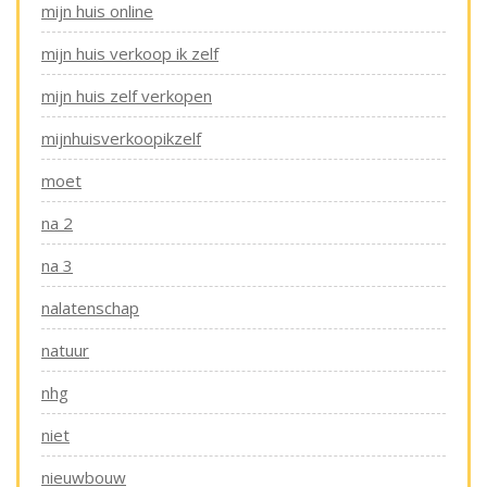
mijn huis online
mijn huis verkoop ik zelf
mijn huis zelf verkopen
mijnhuisverkoopikzelf
moet
na 2
na 3
nalatenschap
natuur
nhg
niet
nieuwbouw