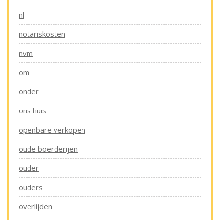
nl
notariskosten
nvm
om
onder
ons huis
openbare verkopen
oude boerderijen
ouder
ouders
overlijden