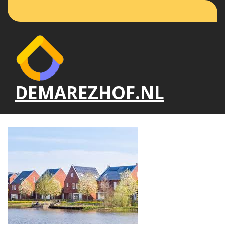
Naar
de
inhoud
gaan
DEMAREZHOF.NL