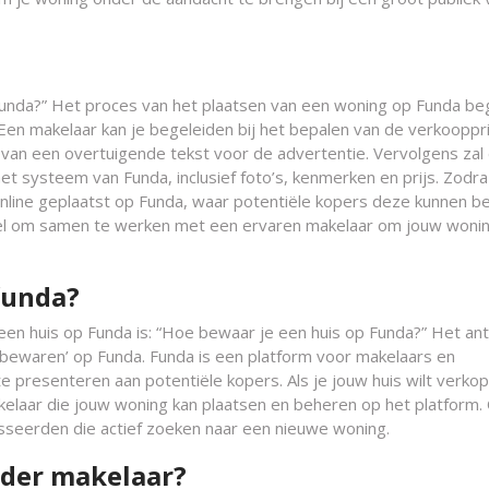
 Funda?” Het proces van het plaatsen van een woning op Funda be
en makelaar kan je begeleiden bij het bepalen van de verkooppri
n van een overtuigende tekst voor de advertentie. Vervolgens zal
et systeem van Funda, inclusief foto’s, kenmerken en prijs. Zodra 
line geplaatst op Funda, waar potentiële kopers deze kunnen be
ieel om samen te werken met een ervaren makelaar om jouw woni
funda?
een huis op Funda is: “Hoe bewaar je een huis op Funda?” Het a
t ‘bewaren’ op Funda. Funda is een platform voor makelaars en
 presenteren aan potentiële kopers. Als je jouw huis wilt verkop
elaar die jouw woning kan plaatsen en beheren op het platform.
sseerden die actief zoeken naar een nieuwe woning.
nder makelaar?