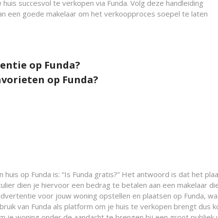
uis succesvol te verkopen via Funda. Volg deze handleiding
van een goede makelaar om het verkoopproces soepel te laten
entie op Funda?
favorieten op Funda?
 huis op Funda is: “Is Funda gratis?” Het antwoord is dat het pla
iculier dien je hiervoor een bedrag te betalen aan een makelaar di
 advertentie voor jouw woning opstellen en plaatsen op Funda, wa
bruik van Funda als platform om je huis te verkopen brengt dus 
m je woning onder de aandacht te brengen bij een groot publiek 