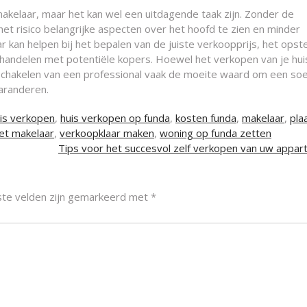
akelaar, maar het kan wel een uitdagende taak zijn. Zonder de
het risico belangrijke aspecten over het hoofd te zien en minder
 kan helpen bij het bepalen van de juiste verkoopprijs, het opste
rhandelen met potentiële kopers. Hoewel het verkopen van je hui
nschakelen van een professional vaak de moeite waard om een so
aranderen.
is verkopen
,
huis verkopen op funda
,
kosten funda
,
makelaar
,
pla
t makelaar
,
verkoopklaar maken
,
woning op funda zetten
Tips voor het succesvol zelf verkopen van uw appa
ste velden zijn gemarkeerd met
*