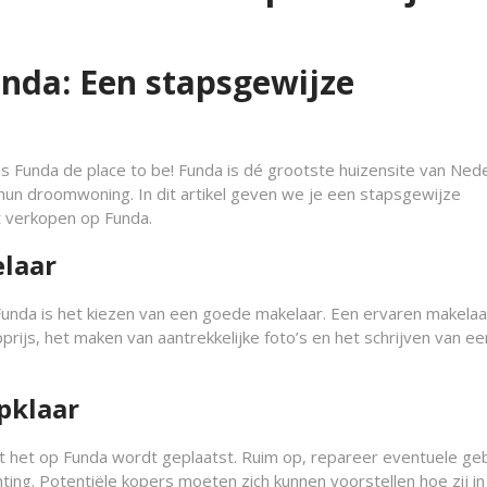
unda: Een stapsgewijze
 is Funda de place to be! Funda is dé grootste huizensite van Ned
hun droomwoning. In dit artikel geven we je een stapsgewijze
t verkopen op Funda.
elaar
 Funda is het kiezen van een goede makelaar. Een ervaren makelaa
rijs, het maken van aantrekkelijke foto’s en het schrijven van ee
pklaar
dat het op Funda wordt geplaatst. Ruim op, repareer eventuele g
hting. Potentiële kopers moeten zich kunnen voorstellen hoe zij i