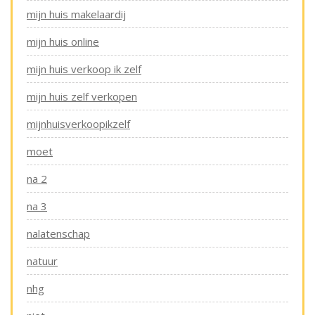
mijn huis makelaardij
mijn huis online
mijn huis verkoop ik zelf
mijn huis zelf verkopen
mijnhuisverkoopikzelf
moet
na 2
na 3
nalatenschap
natuur
nhg