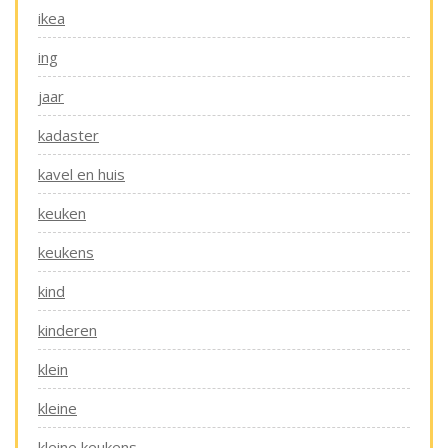
ikea
ing
jaar
kadaster
kavel en huis
keuken
keukens
kind
kinderen
klein
kleine
kleine keukens