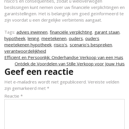
risico’s en consequenties, zodat u weloverwogen
beslissingen kunt nemen over uw financiële verplichtingen en
garantstellingen. Het is belangrijk om goed geïnformeerd te
zijn voordat u een dergelijke verbintenis aangaat.
Tags:
advies inwinnen
,
financiële verplichting
,
garant staan
,
hypotheek
,
lening
,
meetekenen
,
ouders
,
ouders
meetekenen hypotheek
,
risico's
,
scenario's bespreken
,
verantwoordelijkheid
Berichtnavigatie
Efficiënt en Persoonlijk: Onderhandse Verkoop van een Huis
Ontdek de Voordelen van Stille Verkoop voor Jouw Huis
Geef een reactie
Het e-mailadres wordt niet gepubliceerd.
Vereiste velden
zijn gemarkeerd met
*
Reactie
*