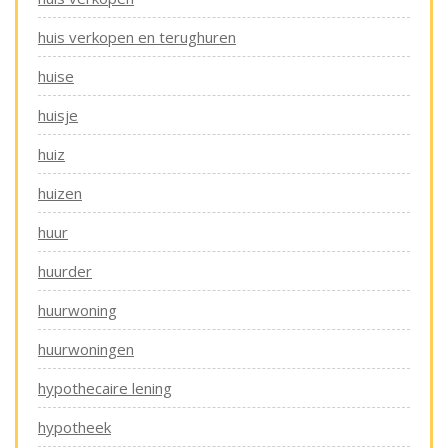
huis verkopen en terughuren
huise
huisje
huiz
huizen
huur
huurder
huurwoning
huurwoningen
hypothecaire lening
hypotheek