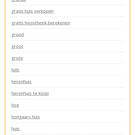
gratis huis verkopen
gratis hypotheek berekenen
grond
groot
grote
heb
herenhuis
herenhuis te koop
hoe
hongaars huis
huis