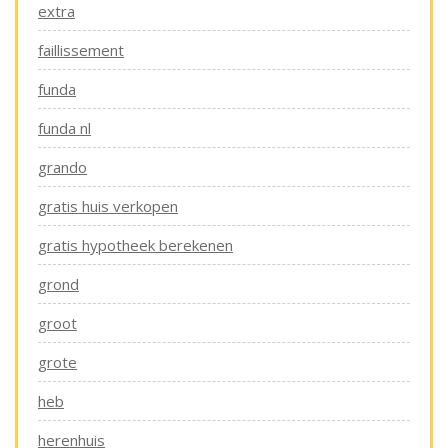
extra
faillissement
funda
funda nl
grando
gratis huis verkopen
gratis hypotheek berekenen
grond
groot
grote
heb
herenhuis