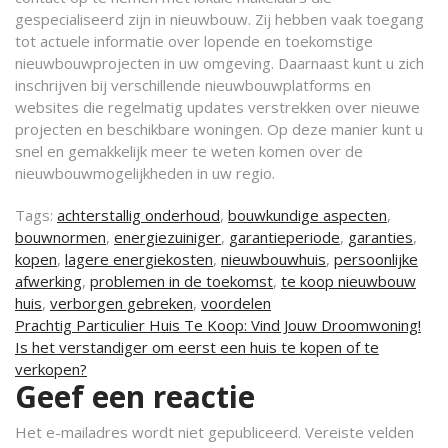
gespecialiseerd zijn in nieuwbouw. Zij hebben vaak toegang
tot actuele informatie over lopende en toekomstige
nieuwbouwprojecten in uw omgeving. Daarnaast kunt u zich
inschrijven bij verschillende nieuwbouwplatforms en
websites die regelmatig updates verstrekken over nieuwe
projecten en beschikbare woningen. Op deze manier kunt u
snel en gemakkelijk meer te weten komen over de
nieuwbouwmogelijkheden in uw regio.
Tags:
achterstallig onderhoud
,
bouwkundige aspecten
,
bouwnormen
,
energiezuiniger
,
garantieperiode
,
garanties
,
kopen
,
lagere energiekosten
,
nieuwbouwhuis
,
persoonlijke
afwerking
,
problemen in de toekomst
,
te koop nieuwbouw
huis
,
verborgen gebreken
,
voordelen
Berichtnavigatie
Prachtig Particulier Huis Te Koop: Vind Jouw Droomwoning!
Is het verstandiger om eerst een huis te kopen of te
verkopen?
Geef een reactie
Het e-mailadres wordt niet gepubliceerd.
Vereiste velden