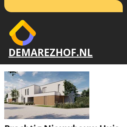
Naar
de
inhoud
gaan
DEMAREZHOF.NL