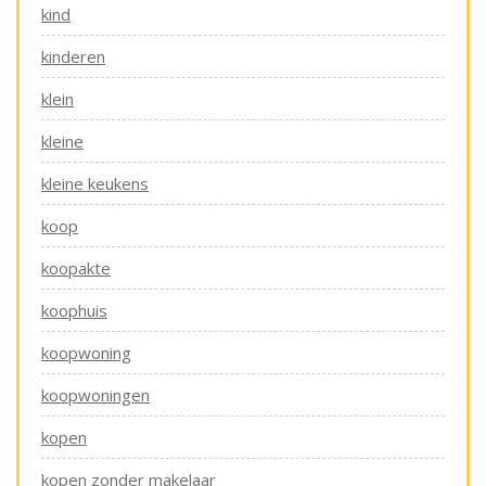
kind
kinderen
klein
kleine
kleine keukens
koop
koopakte
koophuis
koopwoning
koopwoningen
kopen
kopen zonder makelaar