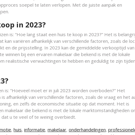
opproces soepel te laten verlopen. Met de juiste aanpak en
open.
koop in 2023?
en is: “Hoe lang staat een huis te koop in 2023?” Het is belangr
at kan variëren afhankelijk van verschillende factoren, zoals de loc
kt en de prijsstelling. In 2023 kan de gemiddelde verkooptijd va
 te winnen bij een ervaren makelaar die bekend is met de lokale
m realistische verwachtingen te hebben en geduldig te zijn tijde
23?
en is: “Hoeveel moet er in juli 2023 worden overboden?” Het
is afhankelijk van verschillende factoren, zoals de vraag en het 
oning, en zelfs de economische situatie op dat moment. Het is
aren makelaar die bekend is met de lokale marktomstandigheden 
dat u te veel of te weinig overbiedt.
omotie
,
huis
,
informatie
,
makelaar
,
onderhandelingen
,
professionel