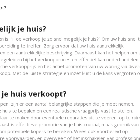
pt?
lijk je huis?
n is: “Hoe verkoop je zo snel mogelijk je huis?” Om uw huis snel 
reiding te treffen. Zorg ervoor dat uw huis aantrekkelijk
n een aantrekkelijke beschrijving. Daarnaast kan het helpen om
begeleiden bij het verkoopproces en effectief kan onderhandelen
sche verkoopprijs en het actief promoten van uw woning via dive
koop. Met de juiste strategie en inzet kunt u de kans vergroten
f je huis verkoopt?
open, zijn er een aantal belangrijke stappen die je moet nemen.
huis te bepalen en een realistische vraagprijs vast te stellen.
klaar te maken door eventuele reparaties uit te voeren, op te ru
aast is effectieve promotie van je huis cruciaal; maak gebruik van 
s om potentiële kopers te bereiken. Wees ook voorbereid op
re voorwaarden, en overweeg of het inschakelen van profession