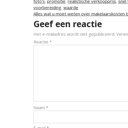
foto's
,
promotie
,
realistische verkoopprijs
,
snel
voorbereiding
,
waarde
Berichtnavigatie
Alles wat u moet weten over makelaarskosten b
Geef een reactie
Het e-mailadres wordt niet gepubliceerd.
Verei
Reactie
*
Naam
*
E-mail
*