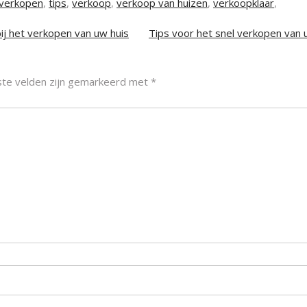
 verkopen
,
tips
,
verkoop
,
verkoop van huizen
,
verkoopklaar
,
ij het verkopen van uw huis
Tips voor het snel verkopen van 
ste velden zijn gemarkeerd met
*