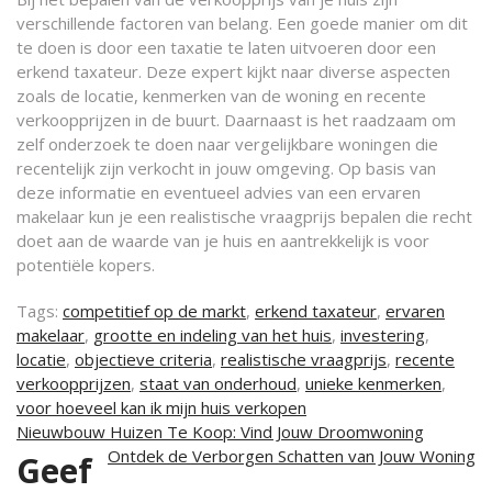
verschillende factoren van belang. Een goede manier om dit
te doen is door een taxatie te laten uitvoeren door een
erkend taxateur. Deze expert kijkt naar diverse aspecten
zoals de locatie, kenmerken van de woning en recente
verkoopprijzen in de buurt. Daarnaast is het raadzaam om
zelf onderzoek te doen naar vergelijkbare woningen die
recentelijk zijn verkocht in jouw omgeving. Op basis van
deze informatie en eventueel advies van een ervaren
makelaar kun je een realistische vraagprijs bepalen die recht
doet aan de waarde van je huis en aantrekkelijk is voor
potentiële kopers.
Tags:
competitief op de markt
,
erkend taxateur
,
ervaren
makelaar
,
grootte en indeling van het huis
,
investering
,
locatie
,
objectieve criteria
,
realistische vraagprijs
,
recente
verkoopprijzen
,
staat van onderhoud
,
unieke kenmerken
,
voor hoeveel kan ik mijn huis verkopen
Berichtnavigatie
Nieuwbouw Huizen Te Koop: Vind Jouw Droomwoning
Ontdek de Verborgen Schatten van Jouw Woning
Geef