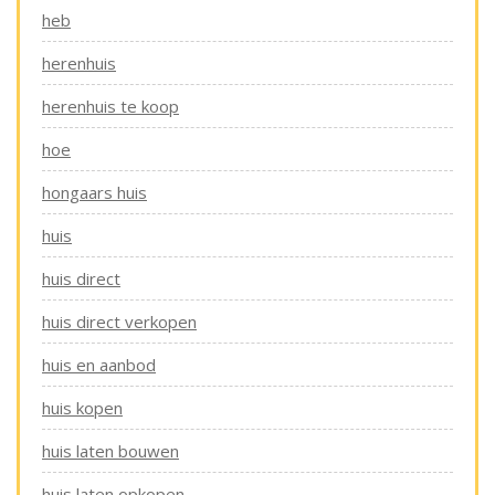
heb
herenhuis
herenhuis te koop
hoe
hongaars huis
huis
huis direct
huis direct verkopen
huis en aanbod
huis kopen
huis laten bouwen
huis laten opkopen