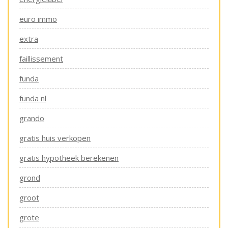
euro immo
extra
faillissement
funda
funda nl
grando
gratis huis verkopen
gratis hypotheek berekenen
grond
groot
grote