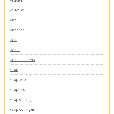
keukens
kind
kinderen
klein
kleine
kleine keukens
koop
koopakte
koophuis
koopwoning
koopwoningen