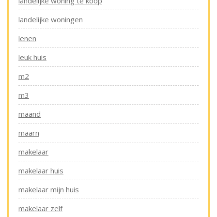
landelijke woning te koop
landelijke woningen
lenen
leuk huis
m2
m3
maand
maarn
makelaar
makelaar huis
makelaar mijn huis
makelaar zelf