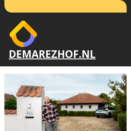
Naar
de
inhoud
gaan
DEMAREZHOF.NL