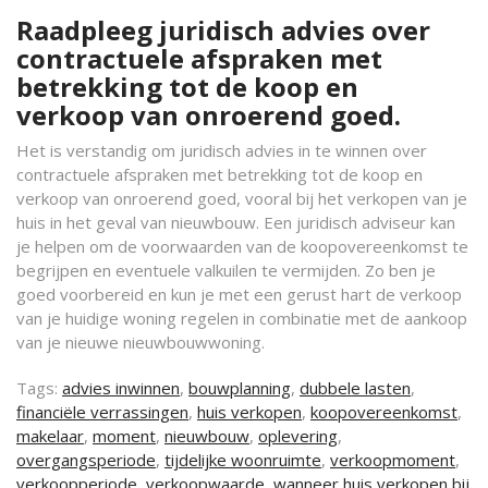
Raadpleeg juridisch advies over
contractuele afspraken met
betrekking tot de koop en
verkoop van onroerend goed.
Het is verstandig om juridisch advies in te winnen over
contractuele afspraken met betrekking tot de koop en
verkoop van onroerend goed, vooral bij het verkopen van je
huis in het geval van nieuwbouw. Een juridisch adviseur kan
je helpen om de voorwaarden van de koopovereenkomst te
begrijpen en eventuele valkuilen te vermijden. Zo ben je
goed voorbereid en kun je met een gerust hart de verkoop
van je huidige woning regelen in combinatie met de aankoop
van je nieuwe nieuwbouwwoning.
Tags:
advies inwinnen
,
bouwplanning
,
dubbele lasten
,
financiële verrassingen
,
huis verkopen
,
koopovereenkomst
,
makelaar
,
moment
,
nieuwbouw
,
oplevering
,
overgangsperiode
,
tijdelijke woonruimte
,
verkoopmoment
,
verkoopperiode
,
verkoopwaarde
,
wanneer huis verkopen bij