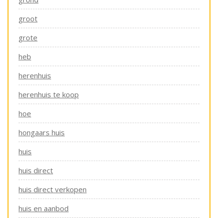
groot
grote
heb
herenhuis
herenhuis te koop
hoe
hongaars huis
huis
huis direct
huis direct verkopen
huis en aanbod