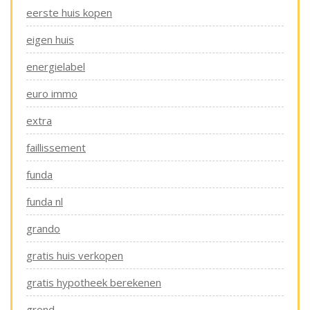
eerste huis kopen
eigen huis
energielabel
euro immo
extra
faillissement
funda
funda nl
grando
gratis huis verkopen
gratis hypotheek berekenen
grond