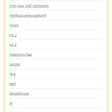
mijn huis zelf verkopen
mijnhuisverkoopikzelf
moet
na 2
na 3
nalatenschap
natuur
nhg
niet
nieuwbouw
nl