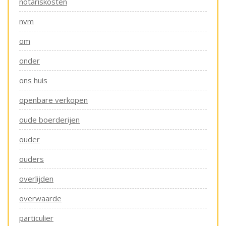
notariskosten
nvm
om
onder
ons huis
openbare verkopen
oude boerderijen
ouder
ouders
overlijden
overwaarde
particulier