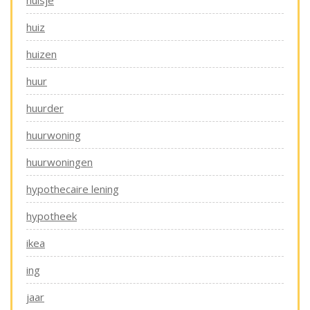
huisje
huiz
huizen
huur
huurder
huurwoning
huurwoningen
hypothecaire lening
hypotheek
ikea
ing
jaar