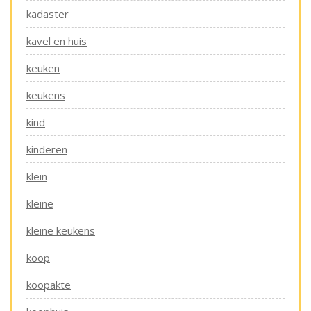
kadaster
kavel en huis
keuken
keukens
kind
kinderen
klein
kleine
kleine keukens
koop
koopakte