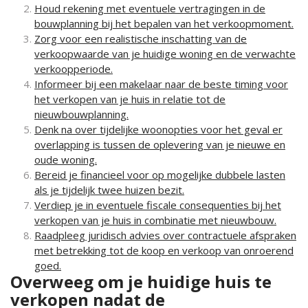
Houd rekening met eventuele vertragingen in de
bouwplanning bij het bepalen van het verkoopmoment.
Zorg voor een realistische inschatting van de
verkoopwaarde van je huidige woning en de verwachte
verkoopperiode.
Informeer bij een makelaar naar de beste timing voor
het verkopen van je huis in relatie tot de
nieuwbouwplanning.
Denk na over tijdelijke woonopties voor het geval er
overlapping is tussen de oplevering van je nieuwe en
oude woning.
Bereid je financieel voor op mogelijke dubbele lasten
als je tijdelijk twee huizen bezit.
Verdiep je in eventuele fiscale consequenties bij het
verkopen van je huis in combinatie met nieuwbouw.
Raadpleeg juridisch advies over contractuele afspraken
met betrekking tot de koop en verkoop van onroerend
goed.
Overweeg om je huidige huis te
verkopen nadat de