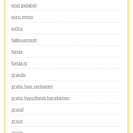
energielabel
euro immo
extra
faillissement
funda
funda nl
grando
gratis huis verkopen
gratis hypotheek berekenen
grond
groot
grote