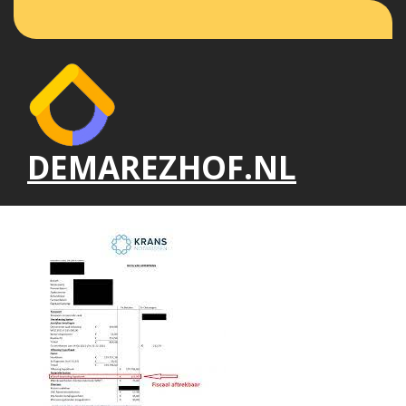
Naar
de
inhoud
gaan
DEMAREZHOF.NL