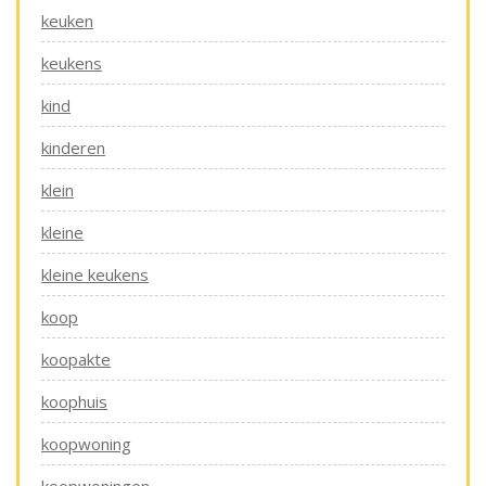
keuken
keukens
kind
kinderen
klein
kleine
kleine keukens
koop
koopakte
koophuis
koopwoning