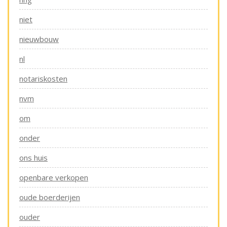
niet
nieuwbouw
nl
notariskosten
nvm
om
onder
ons huis
openbare verkopen
oude boerderijen
ouder