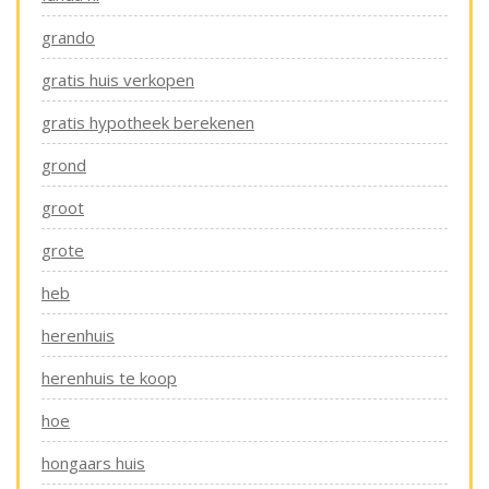
grando
gratis huis verkopen
gratis hypotheek berekenen
grond
groot
grote
heb
herenhuis
herenhuis te koop
hoe
hongaars huis