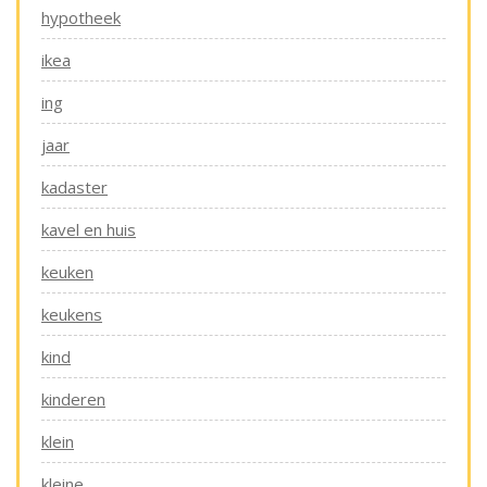
hypotheek
ikea
ing
jaar
kadaster
kavel en huis
keuken
keukens
kind
kinderen
klein
kleine