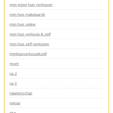
mijn eigen huis verkopen
mijn huis makelaardij
mijn huis online
mijn huis verkoop ik zelf
mijn huis zelf verkopen
mijnhuisverkoopikzelf
moet
na 2
na 3
nalatenschap
natuur
nhg