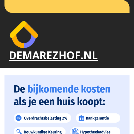
Naar
de
inhoud
gaan
DEMAREZHOF.NL