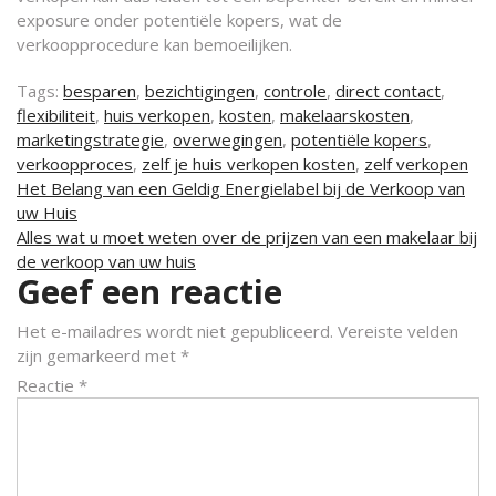
exposure onder potentiële kopers, wat de
verkoopprocedure kan bemoeilijken.
Tags:
besparen
,
bezichtigingen
,
controle
,
direct contact
,
flexibiliteit
,
huis verkopen
,
kosten
,
makelaarskosten
,
marketingstrategie
,
overwegingen
,
potentiële kopers
,
verkoopproces
,
zelf je huis verkopen kosten
,
zelf verkopen
Berichtnavigatie
Het Belang van een Geldig Energielabel bij de Verkoop van
uw Huis
Alles wat u moet weten over de prijzen van een makelaar bij
de verkoop van uw huis
Geef een reactie
Het e-mailadres wordt niet gepubliceerd.
Vereiste velden
zijn gemarkeerd met
*
Reactie
*