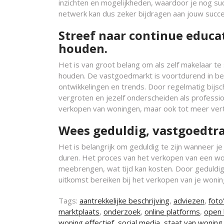
inzichten en mogelijkheden, waardoor je nog suc
netwerk kan dus zeker bijdragen aan jouw succes
Streef naar continue educat
houden.
Het is van groot belang om als zelf makelaar te
houden. De vastgoedmarkt is voortdurend in bew
ontwikkelingen en trends. Door regelmatig bijsch
vergroten en jezelf onderscheiden als professione
verkopen van woningen, maar ook tot meer vert
Wees geduldig, vastgoedtr
Het is belangrijk om geduldig te zijn wanneer 
duren. Het proces van het verkopen van een wo
meebrengen, wat tijd kan kosten. Door geduldig 
uitkomst bereiken bij het verkopen van je wonin
Tags:
aantrekkelijke beschrijving
,
adviezen
,
foto
marktplaats
,
onderzoek
,
online platforms
,
open 
woning effectief
,
social media
,
staat van woning