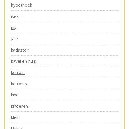
hypotheek
ikea
ing
jaar
kadaster
kavel en huis
keuken
keukens
kind
kinderen
klein
kleine