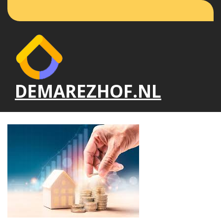
Naar
de
inhoud
gaan
DEMAREZHOF.NL