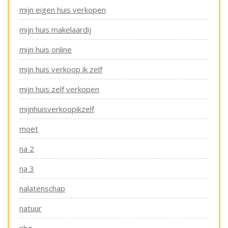
mijn eigen huis verkopen
mijn huis makelaardij
mijn huis online
mijn huis verkoop ik zelf
mijn huis zelf verkopen
mijnhuisverkoopikzelf
moet
na 2
na 3
nalatenschap
natuur