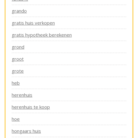
grando
gratis huis verkopen
gratis hypotheek berekenen
grond
groot
grote
heb
herenhuis
herenhuis te koop
hoe
hongaars huis