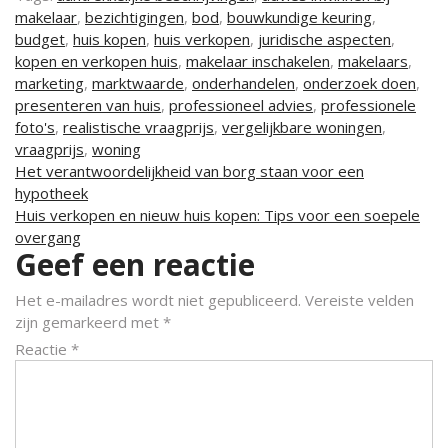
makelaar
,
bezichtigingen
,
bod
,
bouwkundige keuring
,
budget
,
huis kopen
,
huis verkopen
,
juridische aspecten
,
kopen en verkopen huis
,
makelaar inschakelen
,
makelaars
,
marketing
,
marktwaarde
,
onderhandelen
,
onderzoek doen
,
presenteren van huis
,
professioneel advies
,
professionele
foto's
,
realistische vraagprijs
,
vergelijkbare woningen
,
vraagprijs
,
woning
Berichtnavigatie
Het verantwoordelijkheid van borg staan voor een
hypotheek
Huis verkopen en nieuw huis kopen: Tips voor een soepele
overgang
Geef een reactie
Het e-mailadres wordt niet gepubliceerd.
Vereiste velden
zijn gemarkeerd met
*
Reactie
*