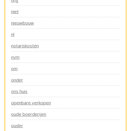
nhg
niet
nieuwbouw
nl
notariskosten
nvm
om
onder
ons huis
openbare verkopen
oude boerderijen
ouder