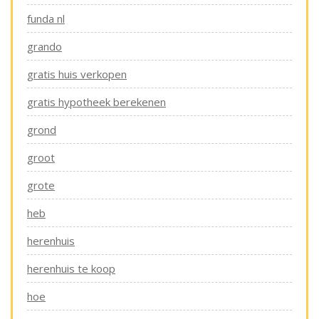
funda nl
grando
gratis huis verkopen
gratis hypotheek berekenen
grond
groot
grote
heb
herenhuis
herenhuis te koop
hoe