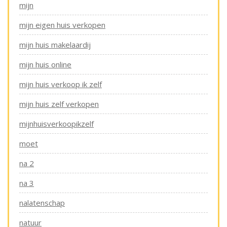
mijn
mijn eigen huis verkopen
mijn huis makelaardij
mijn huis online
mijn huis verkoop ik zelf
mijn huis zelf verkopen
mijnhuisverkoopikzelf
moet
na 2
na 3
nalatenschap
natuur