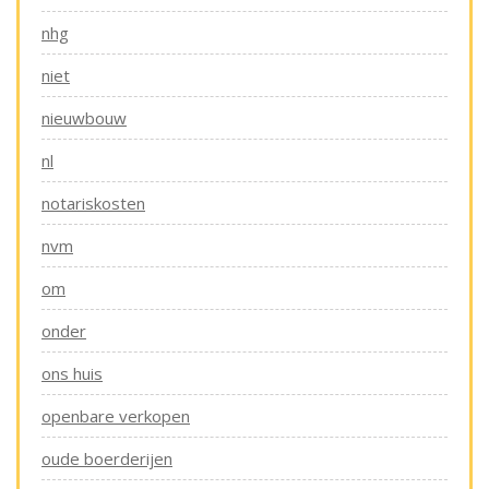
nhg
niet
nieuwbouw
nl
notariskosten
nvm
om
onder
ons huis
openbare verkopen
oude boerderijen