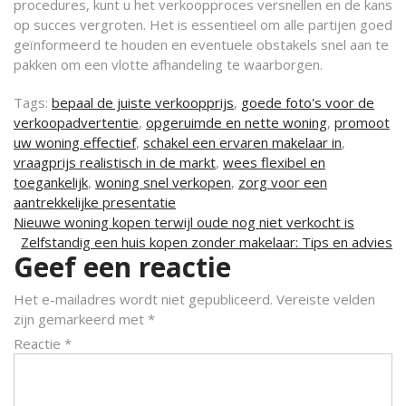
procedures, kunt u het verkoopproces versnellen en de kans
op succes vergroten. Het is essentieel om alle partijen goed
geïnformeerd te houden en eventuele obstakels snel aan te
pakken om een vlotte afhandeling te waarborgen.
Tags:
bepaal de juiste verkoopprijs
,
goede foto's voor de
verkoopadvertentie
,
opgeruimde en nette woning
,
promoot
uw woning effectief
,
schakel een ervaren makelaar in
,
vraagprijs realistisch in de markt
,
wees flexibel en
toegankelijk
,
woning snel verkopen
,
zorg voor een
aantrekkelijke presentatie
Berichtnavigatie
Nieuwe woning kopen terwijl oude nog niet verkocht is
Zelfstandig een huis kopen zonder makelaar: Tips en advies
Geef een reactie
Het e-mailadres wordt niet gepubliceerd.
Vereiste velden
zijn gemarkeerd met
*
Reactie
*