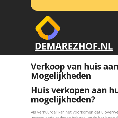
Naar
de
inhoud
gaan
DEMAREZHOF.NL
Verkoop van huis aan
Mogelijkheden
Huis verkopen aan hu
mogelijkheden?
Als verhuurder kan het voorkomen dat u overwe
verschillende redenen hebben, zoals het beëind