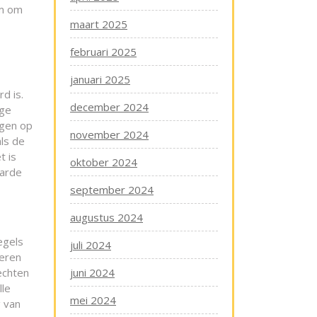
am om
maart 2025
februari 2025
januari 2025
d is.
december 2024
ege
ngen op
november 2024
ls de
t is
oktober 2024
aarde
september 2024
augustus 2024
egels
juli 2024
leren
echten
juni 2024
lle
mei 2024
g van