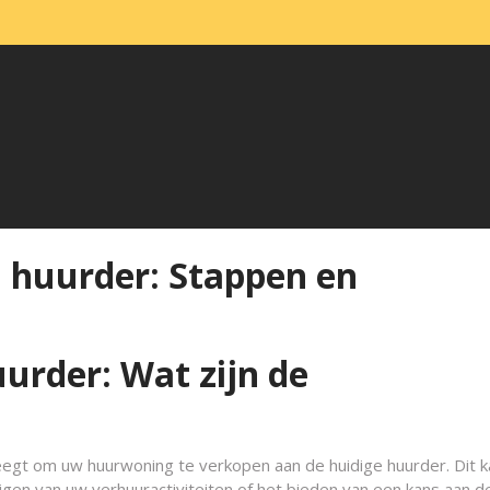
 huurder: Stappen en
urder: Wat zijn de
egt om uw huurwoning te verkopen aan de huidige huurder. Dit k
igen van uw verhuuractiviteiten of het bieden van een kans aan d