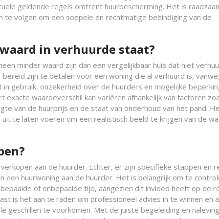
tuele geldende regels omtrent huurbescherming. Het is raadza
pen te volgen om een soepele en rechtmatige beëindiging van de
 waard in verhuurde staat?
een minder waard zijn dan een vergelijkbaar huis dat niet verhuur
bereid zijn te betalen voor een woning die al verhuurd is, vanw
eit in gebruik, onzekerheid over de huurders en mogelijke beperki
 exacte waardeverschil kan variëren afhankelijk van factoren zoa
te van de huurprijs en de staat van onderhoud van het pand. He
it te laten voeren om een realistisch beeld te krijgen van de w
pen?
e verkopen aan de huurder. Echter, er zijn specifieke stappen en r
 een huurwoning aan de huurder. Het is belangrijk om te contro
bepaalde of onbepaalde tijd, aangezien dit invloed heeft op de r
st is het aan te raden om professioneel advies in te winnen en a
ele geschillen te voorkomen. Met de juiste begeleiding en nalevin