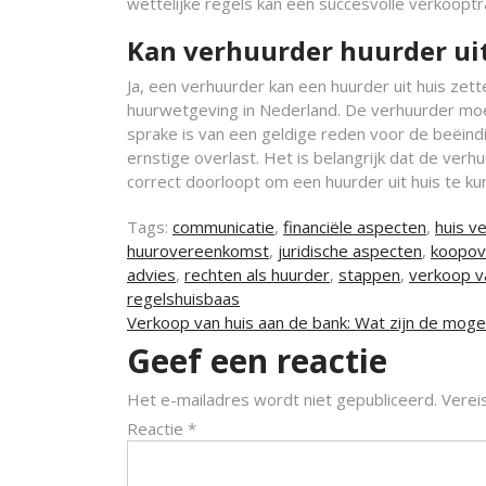
wettelijke regels kan een succesvolle verkoopt
Kan verhuurder huurder uit
Ja, een verhuurder kan een huurder uit huis z
huurwetgeving in Nederland. De verhuurder moe
sprake is van een geldige reden voor de beëind
ernstige overlast. Het is belangrijk dat de verh
correct doorloopt om een huurder uit huis te ku
Tags:
communicatie
,
financiële aspecten
,
huis v
huurovereenkomst
,
juridische aspecten
,
koopov
advies
,
rechten als huurder
,
stappen
,
verkoop v
regelshuisbaas
Berichtnavigatie
Verkoop van huis aan de bank: Wat zijn de moge
Geef een reactie
Het e-mailadres wordt niet gepubliceerd.
Verei
Reactie
*