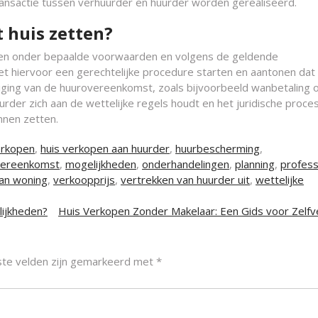
ransactie tussen verhuurder en huurder worden gerealiseerd.
 huis zetten?
etten onder bepaalde voorwaarden en volgens de geldende
t hiervoor een gerechtelijke procedure starten en aantonen dat
iging van de huurovereenkomst, zoals bijvoorbeeld wanbetaling o
uurder zich aan de wettelijke regels houdt en het juridische proce
nnen zetten.
erkopen
,
huis verkopen aan huurder
,
huurbescherming
,
ereenkomst
,
mogelijkheden
,
onderhandelingen
,
planning
,
profess
an woning
,
verkoopprijs
,
vertrekken van huurder uit
,
wettelijke
lijkheden?
Huis Verkopen Zonder Makelaar: Een Gids voor Zelf
ste velden zijn gemarkeerd met
*