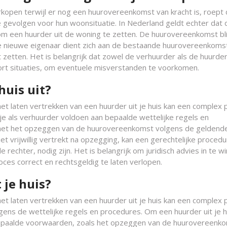
erkopen terwijl er nog een huurovereenkomst van kracht is, roept 
e gevolgen voor hun woonsituatie. In Nederland geldt echter dat 
m een huurder uit de woning te zetten. De huurovereenkomst blij
De nieuwe eigenaar dient zich aan de bestaande huurovereenkoms
 zetten. Het is belangrijk dat zowel de verhuurder als de huurde
soort situaties, om eventuele misverstanden te voorkomen.
huis uit?
t laten vertrekken van een huurder uit je huis kan een complex 
t je als verhuurder voldoen aan bepaalde wettelijke regels en
 met het opzeggen van de huurovereenkomst volgens de geldend
t vrijwillig vertrekt na opzegging, kan een gerechtelijke procedu
rechter, nodig zijn. Het is belangrijk om juridisch advies in te w
ces correct en rechtsgeldig te laten verlopen.
 je huis?
t laten vertrekken van een huurder uit je huis kan een complex 
gens de wettelijke regels en procedures. Om een huurder uit je h
n bepaalde voorwaarden, zoals het opzeggen van de huurovereenk